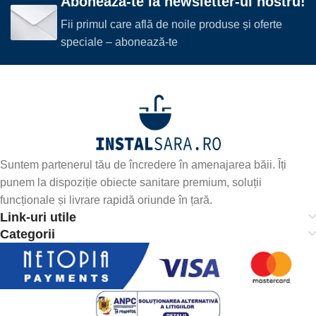
Abonează-te la newsletter-ul nostru!
Fii primul care află de noile produse și oferte
speciale – abonează-te
Suntem partenerul tău de încredere în amenajarea băii. Îți
punem la dispoziție obiecte sanitare premium, soluții
funcționale și livrare rapidă oriunde în țară.
Link-uri utile
Categorii