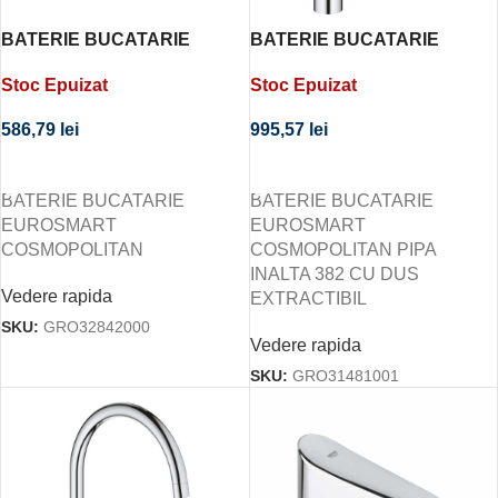
BATERIE BUCATARIE
BATERIE BUCATARIE
EUROSMART
EUROSMART
Stoc Epuizat
Stoc Epuizat
COSMOPOLITAN
COSMOPOLITAN PIPA
INALTA 382 CU DUS
586,79
lei
995,57
lei
EXTRACTIBIL
CITEȘTE MAI MULT
CITEȘTE MAI MULT
BATERIE BUCATARIE
BATERIE BUCATARIE
EUROSMART
EUROSMART
COSMOPOLITAN
COSMOPOLITAN PIPA
INALTA 382 CU DUS
Vedere rapida
EXTRACTIBIL
SKU:
GRO32842000
Vedere rapida
SKU:
GRO31481001