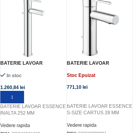
BATERIE LAVOAR
BATERIE LAVOAR
ESSENCE INALTA 252 MM
ESSENCE S-SIZE CARTUS
Stoc Epuizat
In stoc
28 MM
771,10
lei
1.260,84
lei
CITEȘTE MAI MULT
ADAUGĂ ÎN COȘ
BATERIE LAVOAR ESSENCE
BATERIE LAVOAR ESSENCE
S-SIZE CARTUS 28 MM
INALTA 252 MM
Vedere rapida
Vedere rapida