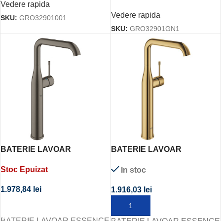
Vedere rapida
Vedere rapida
SKU:
GRO32901001
SKU:
GRO32901GN1
BATERIE LAVOAR
BATERIE LAVOAR
ESSENCE XL-SIZE
ESSENCE XL-SIZE COOL
Stoc Epuizat
In stoc
BRUSHED HARD GRAPHITE
SUNRISE
1.978,84
lei
1.916,03
lei
CITEȘTE MAI MULT
ADAUGĂ ÎN COȘ
BATERIE LAVOAR ESSENCE