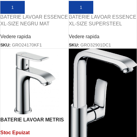
ADAUGĂ ÎN COȘ
ADAUGĂ ÎN COȘ
BATERIE LAVOAR ESSENCE
BATERIE LAVOAR ESSENCE
XL-SIZE NEGRU MAT
XL-SIZE SUPERSTEEL
Vedere rapida
Vedere rapida
SKU:
GRO24170KF1
SKU:
GRO32901DC1
BATERIE LAVOAR METRIS
100 DN15
Stoc Epuizat