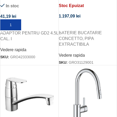
4.5L CAL. I
CONCETTO, PIPA
Stoc Epuizat
In stoc
EXTRACTIBILA
1.197,09
lei
41,19
lei
CITEȘTE MAI MULT
ADAUGĂ ÎN COȘ
BATERIE BUCATARIE
ADAPTOR PENTRU GD2 4.5L
CONCETTO, PIPA
CAL. I
EXTRACTIBILA
Vedere rapida
Vedere rapida
SKU:
GRO42333000
SKU:
GRO31129001