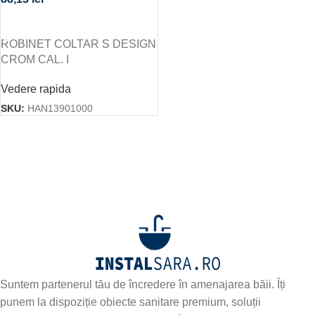
CITEȘTE MAI MULT
ROBINET COLTAR S DESIGN
CROM CAL. I
Vedere rapida
SKU:
HAN13901000
Abonează-te la newsletter-ul nostru!
Fii primul care află de noile produse și oferte speciale –
abonează-te
Suntem partenerul tău de încredere în amenajarea băii. Îți
punem la dispoziție obiecte sanitare premium, soluții