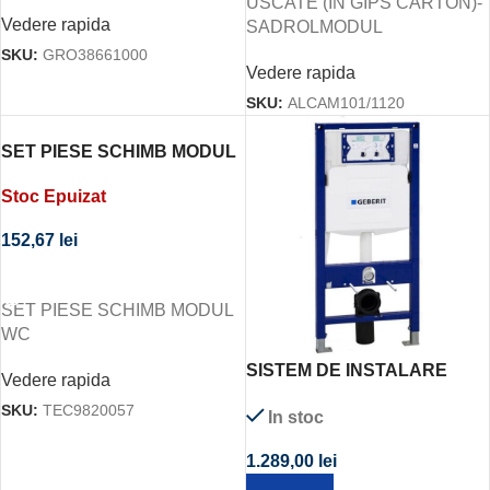
USCATE (IN GIPS CARTON)-
Vedere rapida
SADROLMODUL
SKU:
GRO38661000
Vedere rapida
SKU:
ALCAM101/1120
SET PIESE SCHIMB MODUL
WC
Stoc Epuizat
152,67
lei
CITEȘTE MAI MULT
SET PIESE SCHIMB MODUL
WC
SISTEM DE INSTALARE
Vedere rapida
PENTRU WC SUSPENDAT
SKU:
TEC9820057
In stoc
GEBERIT SIGMA
1.289,00
lei