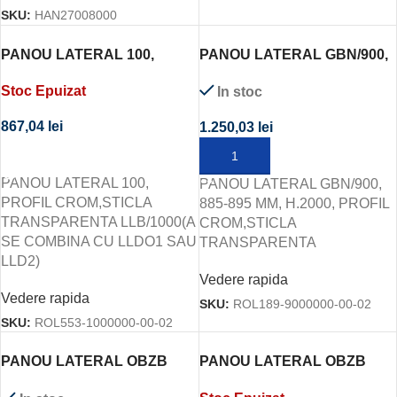
SKU:
HAN27008000
PANOU LATERAL 100,
PANOU LATERAL GBN/900,
PROFIL CROM,STICLA
885-895 MM, H.2000, PROFIL
Stoc Epuizat
In stoc
TRANSPARENTA
CROM,STICLA
LLB/1000(A SE COMBINA CU
TRANSPARENTA
867,04
lei
1.250,03
lei
LLDO1 SAU LLD2)
CITEȘTE MAI MULT
ADAUGĂ ÎN COȘ
PANOU LATERAL 100,
PANOU LATERAL GBN/900,
PROFIL CROM,STICLA
885-895 MM, H.2000, PROFIL
TRANSPARENTA LLB/1000(A
CROM,STICLA
SE COMBINA CU LLDO1 SAU
TRANSPARENTA
LLD2)
Vedere rapida
Vedere rapida
SKU:
ROL189-9000000-00-02
SKU:
ROL553-1000000-00-02
PANOU LATERAL OBZB
PANOU LATERAL OBZB
800, H.1950, STICLA
900, H.1950, STICLA