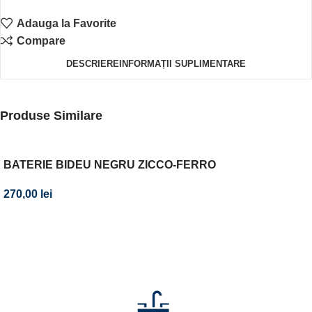
Adauga la Favorite
Compare
DESCRIERE
INFORMAȚII SUPLIMENTARE
Produse Similare
BATERIE BIDEU NEGRU ZICCO-FERRO
270,00
lei
Abonează-te la newsletter-ul nostru!
Fii primul care află de noile produse și oferte speciale –
abonează-te