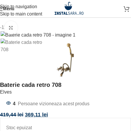
Skip to navigation
Menu
Prima pagină
BATERII
Skip to main content
-12%
Click to enlarge
Baterie cada retro 708
Elves
4
Persoane vizioneaza acest produs
419,44
lei
369,11
lei
Stoc epuizat