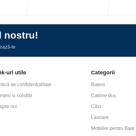
l nostru!
nează-te
nk-uri utile
Categorii
itică de confidențialitate
Baterii
meni si conditii
Cabine duș
spre noi
Căzi
Lavoare
Mobilier pentru Baie