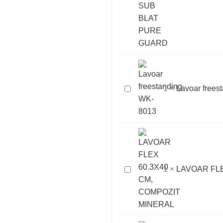
CUBE
CERAMIC
50
MONTAJ
SUB
BLAT
PURE
Lavoar
1
×
Lavoar free
GUARD
freestanding
WK-
8013
LAVOAR
1
×
LAVOAR FLE
FLEX
60.3X40
CM,
COMPOZIT