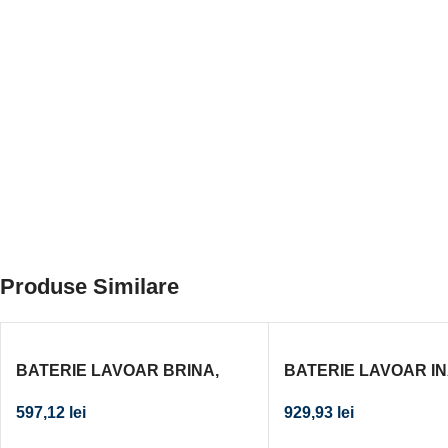
Produse Similare
BATERIE LAVOAR BRINA,
BATERIE LAVOAR I
CROM
ARDESIA CU VENTIL
597,12
lei
929,93
lei
CLACK, NEGRU-ROZ