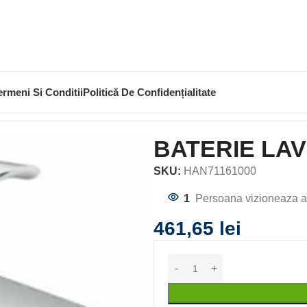
ermeni Si Conditii
Politică De Confidențialitate
LOGIS E 100
BATERIE LAV
SKU:
HAN71161000
1
Persoana vizioneaza a
461,65
lei