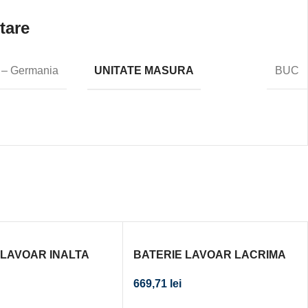
tare
UNITATE MASURA
 – Germania
BUC
 LAVOAR INALTA
BATERIE LAVOAR LACRIMA
CU VENTIL CLICK-
CU VENTIL CLICK-CLACK,
669,71
lei
BRONZE
BRONZ