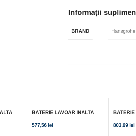
Informații suplimen
BRAND
Hansgrohe
NALTA
BATERIE LAVOAR INALTA
BATERIE
 CLICK-
FLUSSO CU VENTIL CLICK-
LACRIMA 
577,56
lei
803,69
lei
 AURIU
CLACK, CROM
CLACK, 