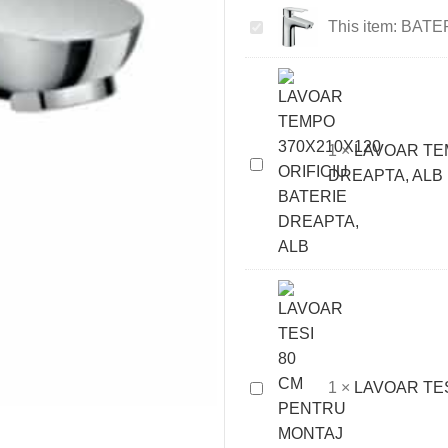
BATERIE
This item:
BATER
LAVOAR
LOGIS
E
100
1
×
LAVOAR TEM
LAVOAR
DREAPTA, ALB
TEMPO
370X210X120
ORIFICIU
BATERIE
DREAPTA,
ALB
LAVOAR
1
×
LAVOAR TES
TESI
80