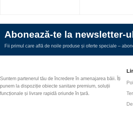
Abonează-te la newsletter-u
Fii primul care află de noile produse și oferte speciale – abo
Li
Suntem partenerul tău de încredere în amenajarea băii. Îți
Pol
punem la dispoziție obiecte sanitare premium, soluții
funcționale și livrare rapidă oriunde în țară.
Ter
De