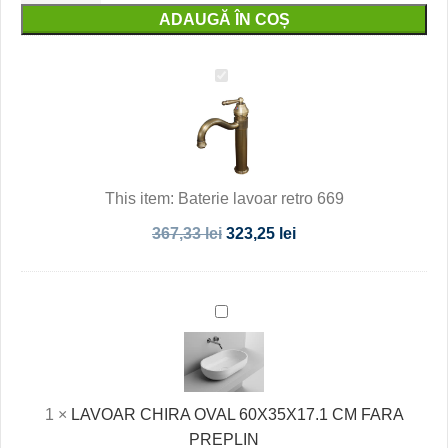
ADAUGĂ ÎN COȘ
Baterie
lavoar
retro
669
This item:
Baterie lavoar retro 669
367,33
lei
323,25
lei
LAVOAR
CHIRA
OVAL
60X35X17.1
CM
1
×
LAVOAR CHIRA OVAL 60X35X17.1 CM FARA
FARA
PREPLIN