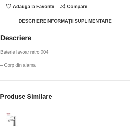
ROBINET
Adauga la Favorite
Compare
D-
45CM,
DESCRIERE
INFORMAȚII SUPLIMENTARE
PREAPLIN
VIZIBIL,
Descriere
ALB
Baterie lavoar retro 004
– Corp din alama
Produse Similare