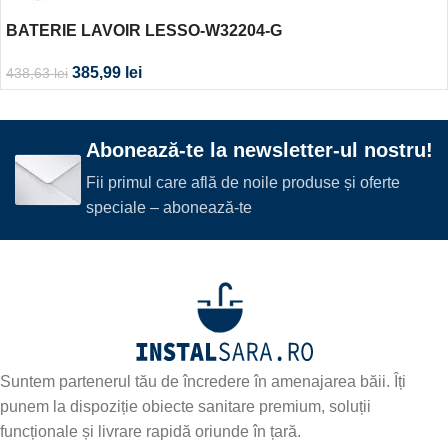
BATERIE LAVOIR LESSO-W32204-G
385,99
lei
438,63
lei
Abonează-te la newsletter-ul nostru!
Fii primul care află de noile produse și oferte
speciale – abonează-te
Suntem partenerul tău de încredere în amenajarea băii. Îți
punem la dispoziție obiecte sanitare premium, soluții
funcționale și livrare rapidă oriunde în țară.