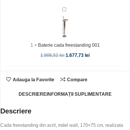
Baterie
cada
freestanding
001
1
×
Baterie cada freestanding 001
1.906,51
lei
1.677,73
lei
Adauga la Favorite
Compare
DESCRIERE
INFORMAȚII SUPLIMENTARE
Descriere
Cada freestanding din acril, mdel wall, 170×75 cm, realizata