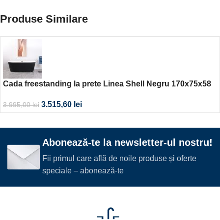
Produse Similare
Cada freestanding la prete Linea Shell Negru 170x75x58
3.515,60
lei
3.995,00
lei
Abonează-te la newsletter-ul nostru!
Fii primul care află de noile produse și oferte
speciale – abonează-te