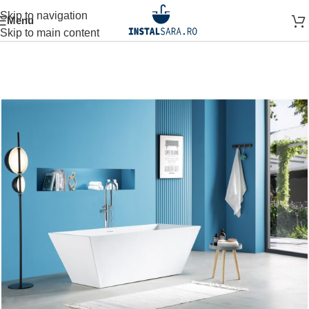
Skip to navigation
Menu
ANITARE
CAZI SI PARAVANE
CADA
CADA FREESTANDING
Skip to main content