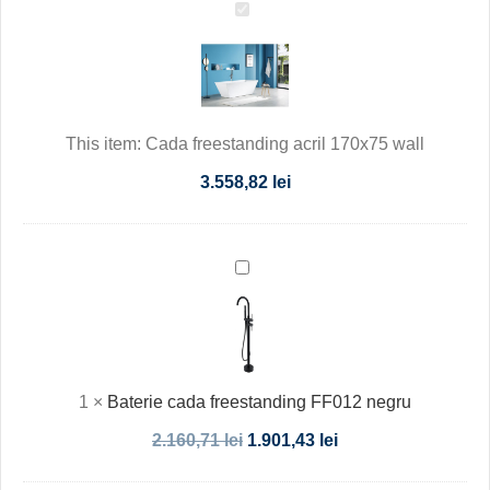
Cada
freestanding
acril
170x75
wall
This item:
Cada freestanding acril 170x75 wall
3.558,82
lei
Baterie
cada
freestanding
FF012
negru
1
×
Baterie cada freestanding FF012 negru
2.160,71
lei
1.901,43
lei