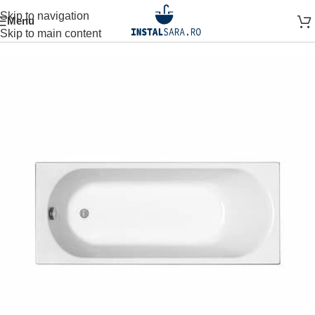
Skip to navigation
Menu
rima pagină
OBIECTE SANITARE
CAZI SI PARAVANE
CADA
Skip to main content