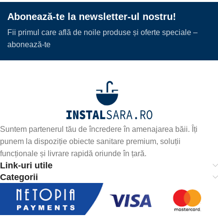
Abonează-te la newsletter-ul nostru!
Fii primul care află de noile produse și oferte speciale –
abonează-te
Suntem partenerul tău de încredere în amenajarea băii. Îți
punem la dispoziție obiecte sanitare premium, soluții
funcționale și livrare rapidă oriunde în țară.
Link-uri utile
Categorii