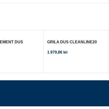
LEMENT DUS
GRILA DUS CLEANLINE20
 STAINLESS STEEL
METAL/METAL PERIAT L.30-
1.979,86
lei
130CM CAL. I