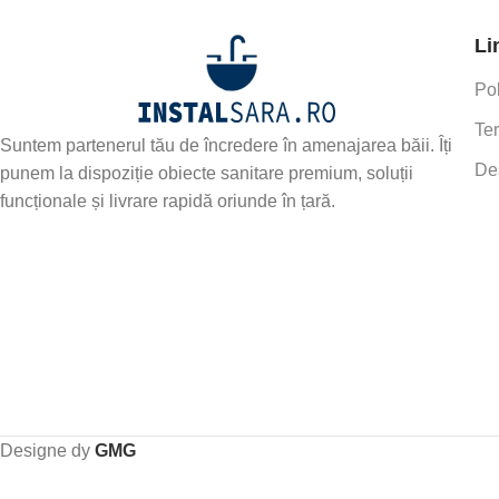
Li
Pol
Ter
Suntem partenerul tău de încredere în amenajarea băii. Îți
De
punem la dispoziție obiecte sanitare premium, soluții
funcționale și livrare rapidă oriunde în țară.
Designe dy
GMG