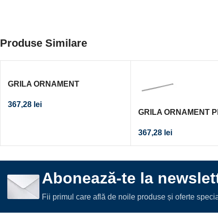
Produse Similare
GRILA ORNAMENT
STAINLESS STEEL PENTRU
367,28
lei
CANAL DUS L=800 MM
GRILA ORNAMENT 
ACOPERIRE CU PLA
367,28
lei
CERAMICE, PENTR
DUS L=800 MM
Abonează-te la newslett
Fii primul care află de noile produse și oferte spec