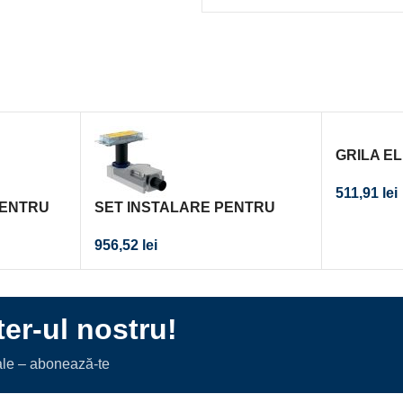
GRILA E
GEBERIT
511,91
lei
PENTRU
SET INSTALARE PENTRU
CI
CANAL DUS CLEANLINE H 9-
956,52
lei
U CANAL
20CM 0.8 L/S CAL. I
er-ul nostru!
iale – abonează-te