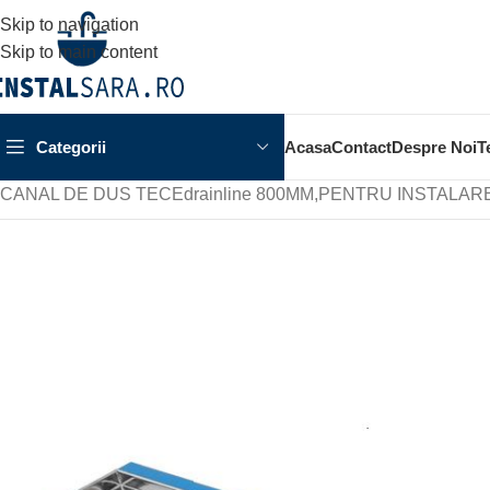
Skip to navigation
Skip to main content
Categorii
Acasa
Contact
Despre Noi
T
Prima pagină
OBIECTE SANITARE
SPATIUL DUSULUI
RIGO
CANAL DE DUS TECEdrainline 800MM,PENTRU INSTALARE