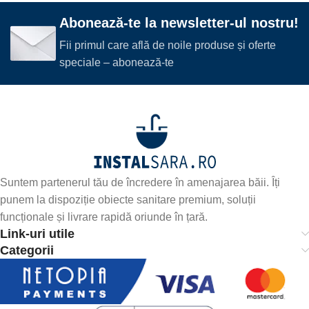
Abonează-te la newsletter-ul nostru!
Fii primul care află de noile produse și oferte
speciale – abonează-te
Suntem partenerul tău de încredere în amenajarea băii. Îți
punem la dispoziție obiecte sanitare premium, soluții
funcționale și livrare rapidă oriunde în țară.
Link-uri utile
Categorii