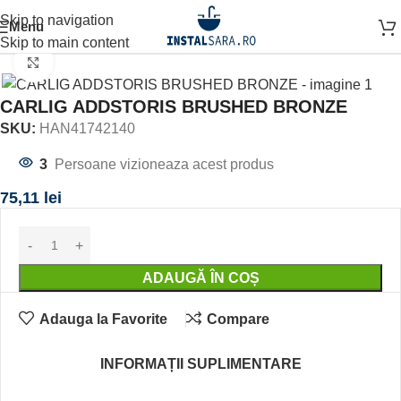
Skip to navigation
Menu
Prima pagină
ACCESORII BAIE
ACCESORIU DE PERETE
Skip to main content
Click to enlarge
CARLIG ADDSTORIS BRUSHED BRONZE
SKU:
HAN41742140
3
Persoane vizioneaza acest produs
75,11
lei
ADAUGĂ ÎN COȘ
Adauga la Favorite
Compare
INFORMAȚII SUPLIMENTARE