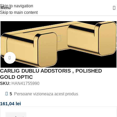
Skip to navigation
Menu
Prima pagină
ACCESORII BAIE
ACCESORIU DE PERETE
Skip to main content
Click to enlarge
CARLIG DUBLU ADDSTORIS , POLISHED
GOLD OPTIC
SKU:
HAN41755990
5
Persoane vizioneaza acest produs
161,04
lei