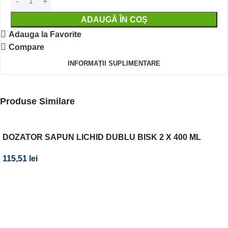
ADAUGĂ ÎN COȘ
Adauga la Favorite
Compare
INFORMAȚII SUPLIMENTARE
Produse Similare
DOZATOR SAPUN LICHID DUBLU BISK 2 X 400 ML
CROM
115,51
lei
Abonează-te la newsletter-ul nostru!
Fii primul care află de noile produse și oferte speciale –
abonează-te