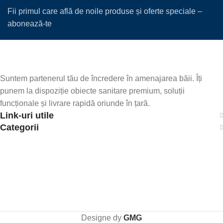
Fii primul care află de noile produse și oferte speciale –
abonează-te
Suntem partenerul tău de încredere în amenajarea băii. Îți
punem la dispoziție obiecte sanitare premium, soluții
funcționale și livrare rapidă oriunde în țară.
Link-uri utile
Categorii
Designe dy
GMG