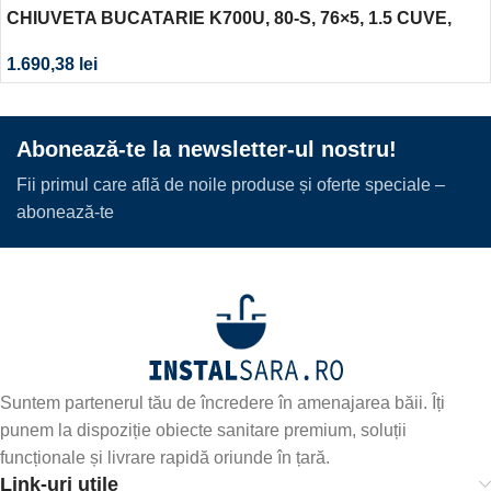
CHIUVETA BUCATARIE K700U, 80-S, 76×5, 1.5 CUVE,
MONTAJ SUB/PE BLAT OTEL INOXIDABIL NOU
1.690,38
lei
Abonează-te la newsletter-ul nostru!
Fii primul care află de noile produse și oferte speciale –
abonează-te
Suntem partenerul tău de încredere în amenajarea băii. Îți
punem la dispoziție obiecte sanitare premium, soluții
funcționale și livrare rapidă oriunde în țară.
Link-uri utile