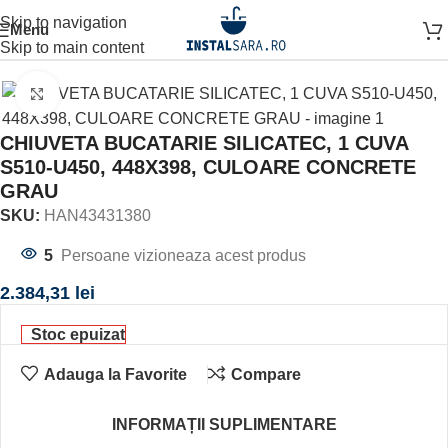
Skip to navigation
Menu
Prima pagină
CHIUVETA BUCATARIE
Skip to main content
Click to enlarge
CHIUVETA BUCATARIE SILICATEC, 1 CUVA
S510-U450, 448X398, CULOARE CONCRETE
GRAU
SKU:
HAN43431380
5
Persoane vizioneaza acest produs
2.384,31
lei
Stoc epuizat
Adauga la Favorite
Compare
INFORMAȚII SUPLIMENTARE