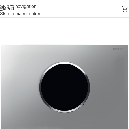
Skip to navigation
Menu
ARE
SISTEM INSTALARE
SISTEME SI INSTALATII
CLAPETA
Skip to main content