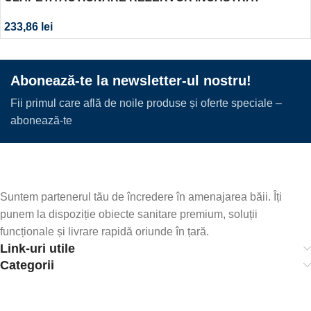
DELTA50 ALBA
233,86
lei
Abonează-te la newsletter-ul nostru!
Fii primul care află de noile produse și oferte speciale –
abonează-te
Suntem partenerul tău de încredere în amenajarea băii. Îți
punem la dispoziție obiecte sanitare premium, soluții
funcționale și livrare rapidă oriunde în țară.
Link-uri utile
Categorii