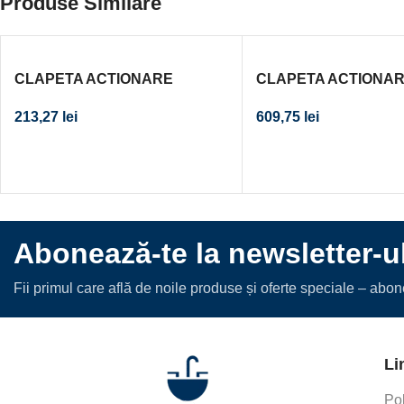
Produse Similare
CLAPETA ACTIONARE
CLAPETA ACTIONA
REZERVOR INCASTRAT
REZERVOR INCAST
213,27
lei
609,75
lei
DELTA01 CROM MAT CAL. I
OMEGA20 NEGRU-C
NEGRU
Abonează-te la newsletter-u
Fii primul care află de noile produse și oferte speciale – abo
Li
Pol