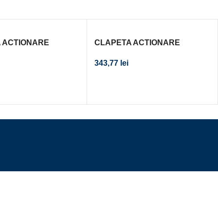
 ACTIONARE
CLAPETA ACTIONARE
R INCASTRAT
REZERVOR INCASTRAT
343,77
lei
 CROM-MAT-CROM
DELTA50 NEGRU INTENS