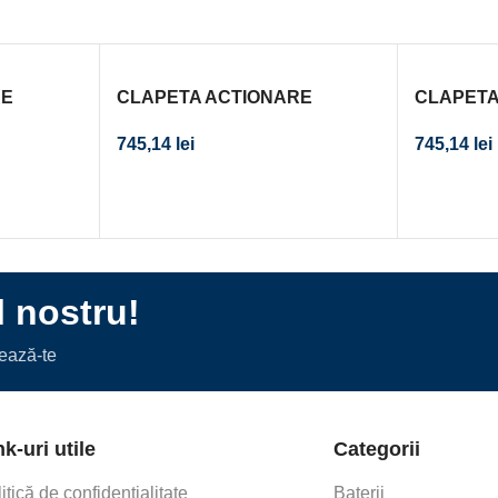
RE
CLAPETA ACTIONARE
CLAPETA
RAT
REZERVOR INCASTRAT
REZERVO
745,14
lei
745,14
lei
ROM-
OMEGA30 CROM-MAT-CROM
OMEGA20
l nostru!
nează-te
nk-uri utile
Categorii
itică de confidențialitate
Baterii