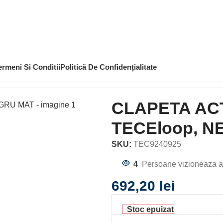
ermeni Si Conditii
Politică De Confidențialitate
TEME SI INSTALATII
CLAPETA
CLAPETA ACTIONARE IN DO
CLAPETA AC
TECEloop, N
SKU:
TEC9240925
4
Persoane vizioneaza a
692,20
lei
Stoc epuizat