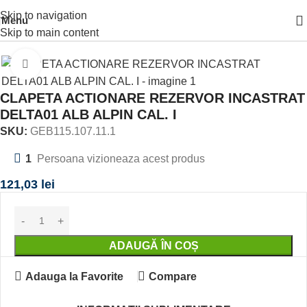
Skip to navigation
Menu
ARE
SISTEM INSTALARE
SISTEME SI INSTALATII
CLAPETA
Skip to main content
Click to enlarge
CLAPETA ACTIONARE REZERVOR INCASTRAT
DELTA01 ALB ALPIN CAL. I
SKU:
GEB115.107.11.1
1
Persoana vizioneaza acest produs
121,03
lei
ADAUGĂ ÎN COȘ
Adauga la Favorite
Compare