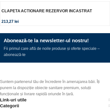
CLAPETA ACTIONARE REZERVOR INCASTRAT
DELTA01 CROM MAT CAL. I
213,27
lei
Abonează-te la newsletter-ul nostru!
Fii primul care află de noile produse și oferte speciale –
abonează-te
Suntem partenerul tău de încredere în amenajarea băii. Îți
punem la dispoziție obiecte sanitare premium, soluții
funcționale și livrare rapidă oriunde în țară.
Link-uri utile
Categorii