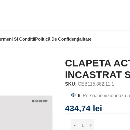
ermeni Si Conditii
Politică De Confidențialitate
TEME SI INSTALATII
CLAPETA
CLAPETA ACTIONARE REZE
CLAPETA AC
INCASTRAT S
SKU:
GEB115.882.11.1
6
Persoane vizioneaza a
434,74
lei