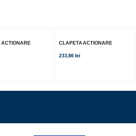
 ACTIONARE
CLAPETA ACTIONARE
R INCASTRAT
REZERVOR INCASTRAT
233,86
lei
0 CROM MAT, EASY
DELTA50 ALBA
N, CROM LUCIOS