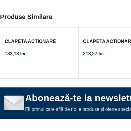
Produse Similare
CLAPETA ACTIONARE
CLAPETA ACTIONA
REZERVOR INCASTRAT
REZERVOR INCAST
183,13
lei
213,27
lei
DELTA21 ALBA CAL. I
DELTA01 CROM MAT 
Abonează-te la newslett
Fii primul care află de noile produse și oferte spec