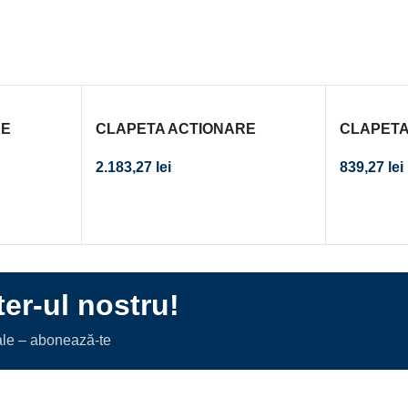
RE
CLAPETA ACTIONARE
CLAPETA
RAT
REZERVOR INCASTRAT
REZERVO
2.183,27
lei
839,27
lei
CAL. I
OMEGA60 CROM MAT
OMEGA 2
TO CLEA
er-ul nostru!
iale – abonează-te