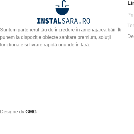
Li
Pol
Ter
Suntem partenerul tău de încredere în amenajarea băii. Îți
De
punem la dispoziție obiecte sanitare premium, soluții
funcționale și livrare rapidă oriunde în țară.
Designe dy
GMG