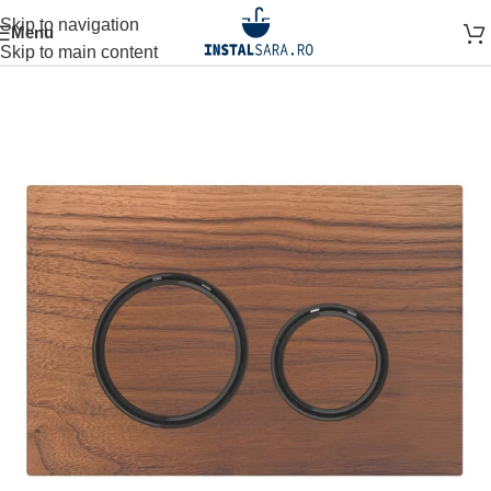
Skip to navigation
Menu
ARE
SISTEM INSTALARE
SISTEME SI INSTALATII
CLAPETA
Skip to main content