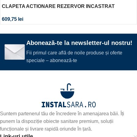
CLAPETA ACTIONARE REZERVOR INCASTRAT
OMEGA20 NEGRU-CROM-NEGRU
609,75
lei
Abonează-te la newsletter-ul nostru!
Fii primul care află de noile produse și oferte
speciale – abonează-te
Suntem partenerul tău de încredere în amenajarea băii. Îți
punem la dispoziție obiecte sanitare premium, soluții
funcționale și livrare rapidă oriunde în țară.
Link-uri utile