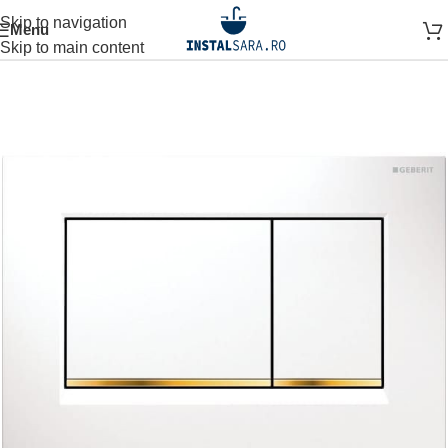
Skip to navigation
Menu
ARE
SISTEM INSTALARE
SISTEME SI INSTALATII
CLAPETA
Skip to main content