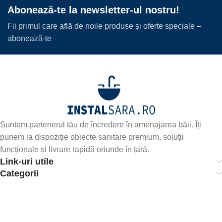
Abonează-te la newsletter-ul nostru!
Fii primul care află de noile produse și oferte speciale –
abonează-te
Suntem partenerul tău de încredere în amenajarea băii. Îți
punem la dispoziție obiecte sanitare premium, soluții
funcționale și livrare rapidă oriunde în țară.
Link-uri utile
Categorii