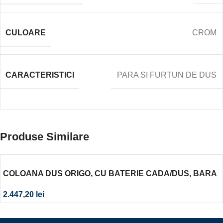
CULOARE
CROM
CARACTERISTICI
PARA SI FURTUN DE DUS
Produse Similare
COLOANA DUS ORIGO, CU BATERIE CADA/DUS, BARA
DUS REGLABILA, CAP DE DUS FIX PATRAT, PARA SI
2.447,20
lei
FURTUN DE DUS, NEGRU