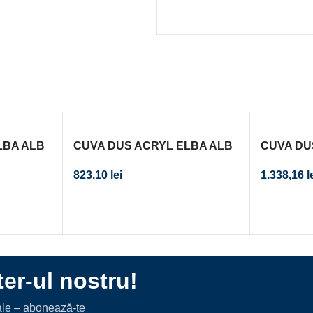
LBA ALB
CUVA DUS ACRYL ELBA ALB
CUVA DU
 , FARA
90X90X7.5 ANTISLIP , FARA
RECTAN
823,10
lei
1.338,16
l
SIFON
1000X80
SIFON
er-ul nostru!
iale – abonează-te