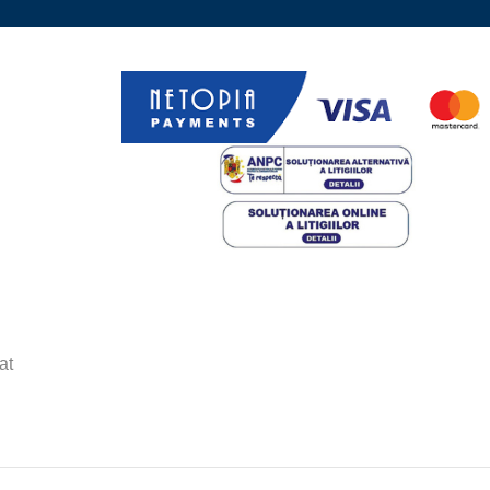
at
BURGOS 1200X900 ALB TOP
1.384,79
lei