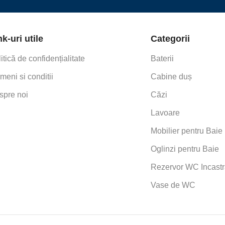
nk-uri utile
Categorii
itică de confidențialitate
Baterii
meni si conditii
Cabine duș
spre noi
Căzi
Lavoare
Mobilier pentru Baie
Oglinzi pentru Baie
Rezervor WC Incastr
Vase de WC
This item:
CUVA DUS 
CUVA