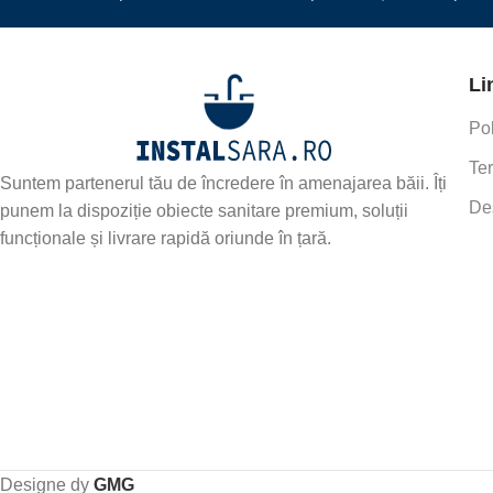
Li
Pol
Ter
Suntem partenerul tău de încredere în amenajarea băii. Îți
De
punem la dispoziție obiecte sanitare premium, soluții
funcționale și livrare rapidă oriunde în țară.
Designe dy
GMG