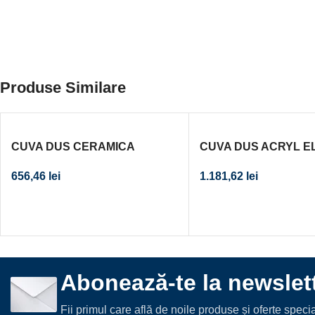
Produse Similare
CUVA DUS CERAMICA
CUVA DUS ACRYL E
PATRATA ATLAS 700X700X80
120X80X7.5 ANTISLIP
656,46
lei
1.181,62
lei
ALB FARA SIFON
SIFON
Abonează-te la newslett
Fii primul care află de noile produse și oferte spec