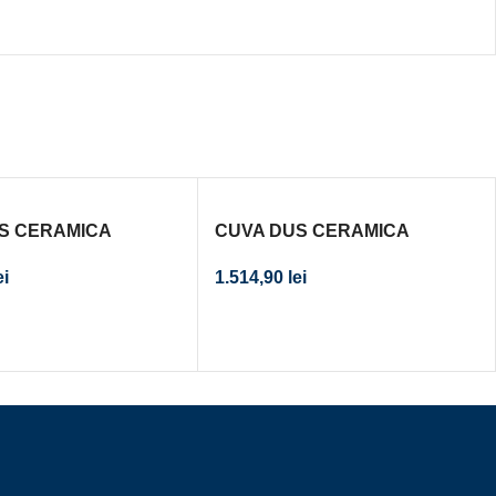
S CERAMICA
CUVA DUS CERAMICA
GULARA ATLAS
RECTANGULARA ATLAS
ei
1.514,90
lei
0X80 ALB FARA
1200X800X80 ALB FARA
SIFON