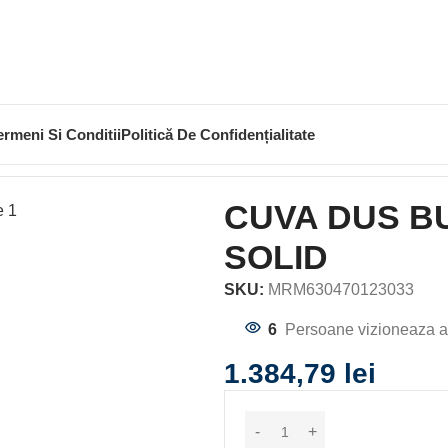
ermeni Si Conditii
Politică De Confidențialitate
 DUS
CUVA DUS BURGOS 1200X900 ALB TOP SOLID
CUVA DUS B
SOLID
SKU:
MRM630470123033
6
Persoane vizioneaza a
1.384,79
lei