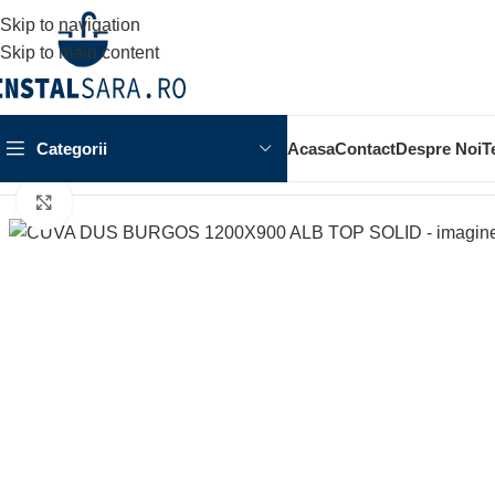
Skip to navigation
Skip to main content
Categorii
Acasa
Contact
Despre Noi
T
Prima pagină
OBIECTE SANITARE
SPATIUL DUSULUI
CUVA
Click to enlarge