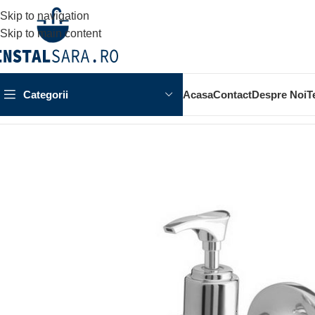
Skip to navigation
Skip to main content
Categorii
Acasa
Contact
Despre Noi
T
Prima pagină
ACCESORII BAIE
ACCESORIU DE PERETE
D