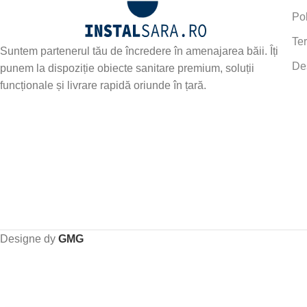
Pol
Ter
Suntem partenerul tău de încredere în amenajarea băii. Îți
De
punem la dispoziție obiecte sanitare premium, soluții
funcționale și livrare rapidă oriunde în țară.
Designe dy
GMG