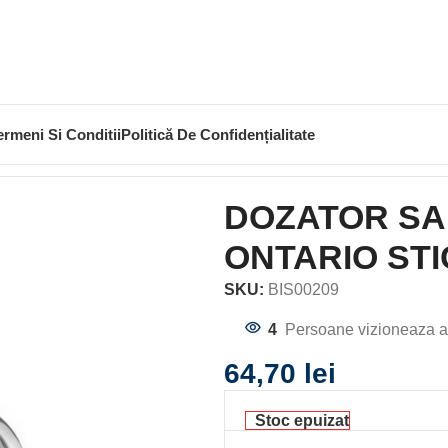
ermeni Si Conditii
Politică De Confidențialitate
OZATOR SAPUN LICHID CU SUPORT ONTARIO STICLA C
DOZATOR SA
ONTARIO ST
SKU:
BIS00209
4
Persoane vizioneaza a
64,70
lei
Stoc epuizat