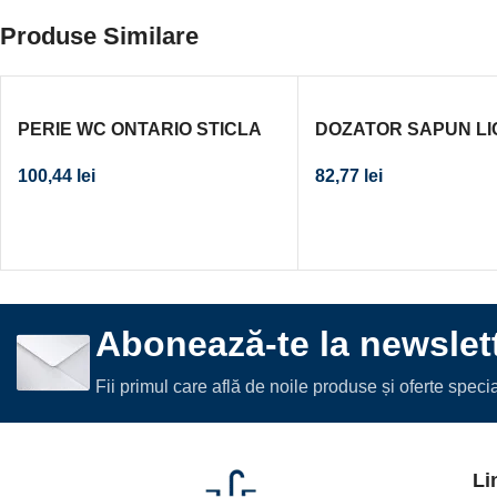
Produse Similare
PERIE WC ONTARIO STICLA
DOZATOR SAPUN LI
CROM
BISK 400 ML CROM
100,44
lei
82,77
lei
Abonează-te la newslett
Fii primul care află de noile produse și oferte spec
Li