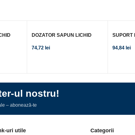
CHID
DOZATOR SAPUN LICHID
SUPORT 
DUBLU BISK 2 X 400 ML ALB
ONTARIO
74,72
lei
94,84
lei
er-ul nostru!
iale – abonează-te
nk-uri utile
Categorii