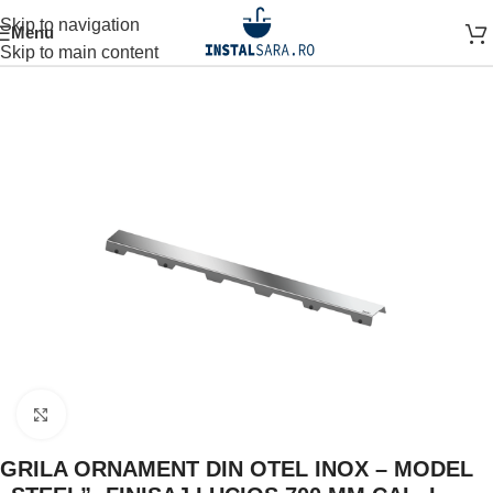
Skip to navigation
Menu
agină
OBIECTE SANITARE
SPATIUL DUSULUI
RIGOLA DUS
Skip to main content
Click to enlarge
GRILA ORNAMENT DIN OTEL INOX – MODEL