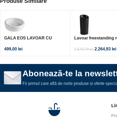
Produse Similare
GALA EOS LAVOAR CU
Lavoar freestanding 
MONTAJ PE BLAT Ø39 CM
rotund 450×450
499,00
lei
2.264,93
lei
2.573,79
lei
Abonează-te la newslett
Fii primul care află de noile produse și oferte spec
Li
Pol