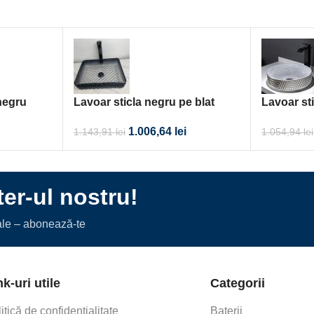
negru
Lavoar sticla negru pe blat
Lavoar sti
46×33
40×40
1.006,64
lei
1.143,91
lei
1.054,94
lei
er-ul nostru!
iale – abonează-te
nk-uri utile
Categorii
itică de confidențialitate
Baterii