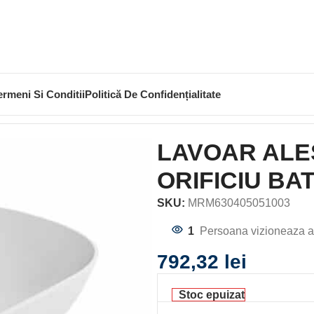
ermeni Si Conditii
Politică De Confidențialitate
A 50X35, FARA ORIFICIU BATERIE SI PREAPLIN
LAVOAR ALES
ORIFICIU BA
SKU:
MRM630405051003
1
Persoana vizioneaza a
792,32
lei
Stoc epuizat