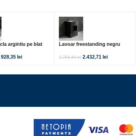
cla argintiu pe blat
Lavoar freestanding negru
compozit ceramic 580x480x840
928,35
lei
2.432,71
lei
2.764,44
lei