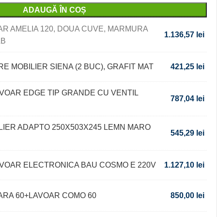
ADAUGĂ ÎN COȘ
AR AMELIA 120, DOUA CUVE, MARMURA
1.136,57
lei
LB
RE MOBILIER SIENA (2 BUC), GRAFIT MAT
421,25
lei
AVOAR EDGE TIP GRANDE CU VENTIL
787,04
lei
LIER ADAPTO 250X503X245 LEMN MARO
545,29
lei
AVOAR ELECTRONICA BAU COSMO E 220V
1.127,10
lei
LARA 60+LAVOAR COMO 60
850,00
lei