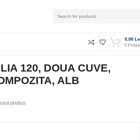
0,00
Le
0
Produ
IA 120, DOUA CUVE,
MPOZITA, ALB
cest produs