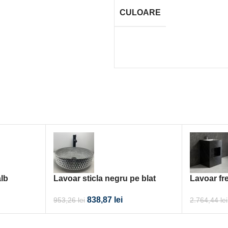
CULOARE
alb
Lavoar sticla negru pe blat
Lavoar fr
40×40
compozit
838,87
lei
953,26
lei
2.764,44
lei