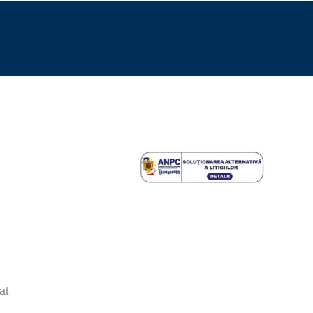
MELIA 120, DOUA CUVE,
1.136,57
lei
ITA, ALB
AR AXOR STARCK 250, FARA
2.316,85
lei
POLISHED BRASS
at