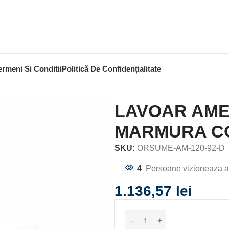
ermeni Si Conditii
Politică De Confidențialitate
A 120, DOUA CUVE, MARMURA COMPOZITA, ALB
LAVOAR AMEL
MARMURA CO
SKU:
ORSUME-AM-120-92-D
4
Persoane vizioneaza a
1.136,57
lei