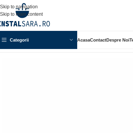
Skip to navigation
Skip to main content
Categorii
Acasa
Contact
Despre Noi
T
Prima pagină
OBIECTE SANITARE
LAVOAR
LAVOAR AMELI