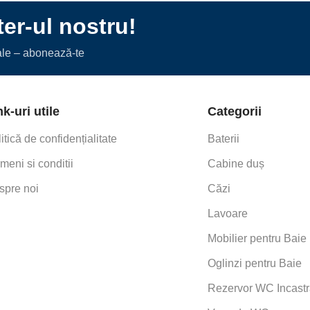
er-ul nostru!
iale – abonează-te
nk-uri utile
Categorii
itică de confidențialitate
Baterii
meni si conditii
Cabine duș
spre noi
Căzi
This item:
LAVOAR A
Lavoare
LAVOAR
MARMURA COMPOZ
AMELIA
Mobilier pentru Baie
120,
1
×
BATERIE LAVO
Oglinzi pentru Baie
BATERIE
DOUA
VENTIL, FINISAJ 
LAVOAR
CUVE,
Rezervor WC Incastr
AXOR
MARMURA