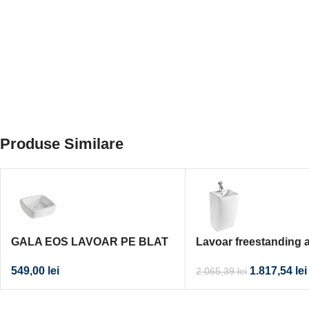
Produse Similare
GALA EOS LAVOAR PE BLAT
Lavoar freestanding 
39X39 CM
425×470
549,00
lei
1.817,54
lei
2.065,39
lei