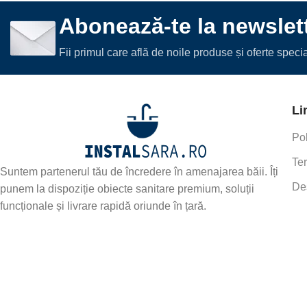
Abonează-te la newslett
Fii primul care află de noile produse și oferte spec
Li
Pol
Ter
Suntem partenerul tău de încredere în amenajarea băii. Îți
De
punem la dispoziție obiecte sanitare premium, soluții
funcționale și livrare rapidă oriunde în țară.