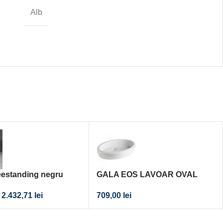
Alb
eestanding negru
GALA EOS LAVOAR OVAL
 ceramic 580x480x840
59X39 CM, MONTAJ PE BLAT
2.432,71
lei
709,00
lei