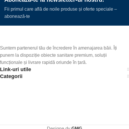
Fii primul care află de noile produse și oferte speciale –
abonează-te
Suntem partenerul tău de încredere în amenajarea băii. Îți
punem la dispoziție obiecte sanitare premium, soluții
funcționale și livrare rapidă oriunde în țară.
Link-uri utile
Categorii
Designe dy
GMG