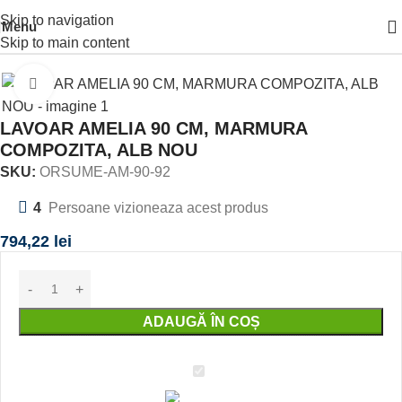
Skip to navigation
Menu
Prima pagină
OBIECTE SANITARE
LAVOAR
Skip to main content
Click to enlarge
LAVOAR AMELIA 90 CM, MARMURA
COMPOZITA, ALB NOU
SKU:
ORSUME-AM-90-92
4
Persoane vizioneaza acest produs
794,22
lei
ADAUGĂ ÎN COȘ
LAVOAR
AMELIA