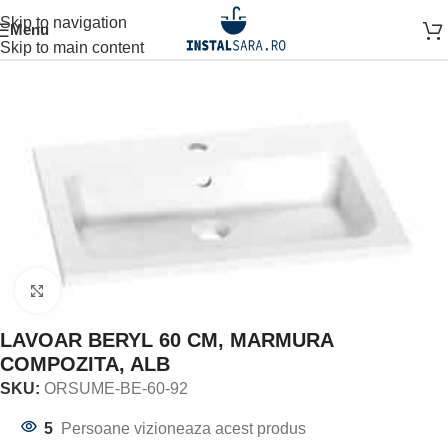
Skip to navigation
Menu
Prima pagină
OBIECTE SANITARE
LAVOAR
Skip to main content
Click to enlarge
LAVOAR BERYL 60 CM, MARMURA
COMPOZITA, ALB
SKU:
ORSUME-BE-60-92
5
Persoane vizioneaza acest produs