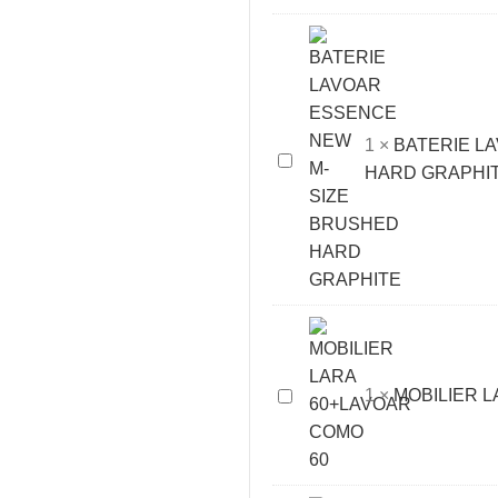
RUSTIC,1
SERTAR+RAFT,CU
LAVOAR
1
×
BATERIE L
BATERIE
HARD GRAPHI
LAVOAR
ESSENCE
NEW
M-
SIZE
BRUSHED
HARD
GRAPHITE
MOBILIER
1
×
MOBILIER 
LARA
60+LAVOAR
COMO