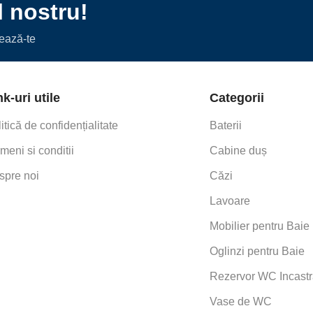
l nostru!
nează-te
nk-uri utile
Categorii
itică de confidențialitate
Baterii
meni si conditii
Cabine duș
spre noi
Căzi
Lavoare
Mobilier pentru Baie
Oglinzi pentru Baie
Rezervor WC Incastr
This item:
LAVOAR CH
LAVOAR
Vase de WC
PREPLIN