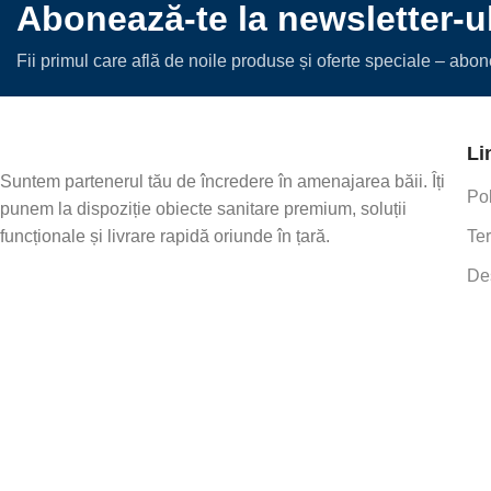
Abonează-te la newsletter-u
Fii primul care află de noile produse și oferte speciale – abo
Li
Suntem partenerul tău de încredere în amenajarea băii. Îți
Pol
punem la dispoziție obiecte sanitare premium, soluții
funcționale și livrare rapidă oriunde în țară.
Ter
De