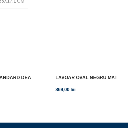
35X17.1 CM
TANDARD DEA
LAVOAR OVAL NEGRU MAT
PE BLAT 52X32 CM
RAK FEELING 55X35 CM
869,00
lei