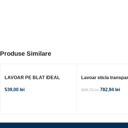
Produse Similare
LAVOAR PE BLAT IDEAL
Lavoar sticla transpa
STANDARD CONNECT AIR
blat 40×40
539,00
lei
782,94
lei
889,70
lei
40X40