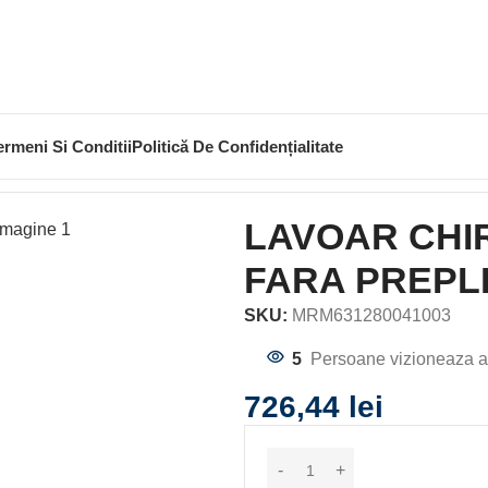
ermeni Si Conditii
Politică De Confidențialitate
OVAL 40X35X17.1 CM FARA PREPLIN
LAVOAR CHIR
FARA PREPL
SKU:
MRM631280041003
5
Persoane vizioneaza a
726,44
lei