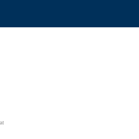
at
IRA OVAL 40X35X17.1 CM FARA
726,44
lei