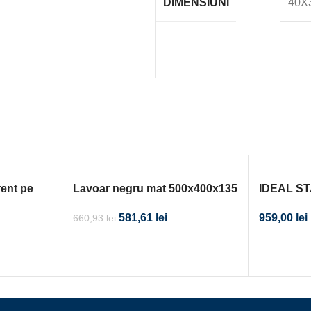
DIMENSIUNI
40X
rent pe
Lavoar negru mat 500x400x135
IDEAL S
LAVOAR 
581,61
lei
959,00
lei
660,93
lei