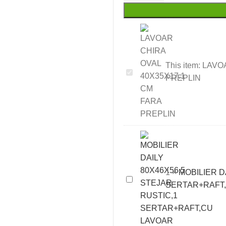
This item:
LAVOA
LAVOAR
PREPLIN
CHIRA
OVAL
40X35X17.1
CM
FARA
PREPLIN
1
×
MOBILIER D
MOBILIER
SERTAR+RAFT
DAILY
80X46X56.5
STEJAR