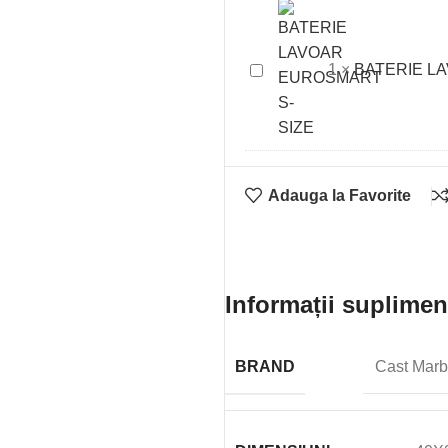
60
BATERIE
1
×
BATERIE L
LAVOAR
EUROSMART
S-
SIZE
Adauga la Favorite
Informații suplimen
BRAND
Cast Marb