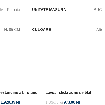
UNITATE MASURA
le – Polonia
BUC
CULOARE
H. 85 CM
Alb
eestanding alb rotund
Lavoar sticla auriu pe blat
40×40
1.929,39
lei
973,08
lei
1.105,78
lei