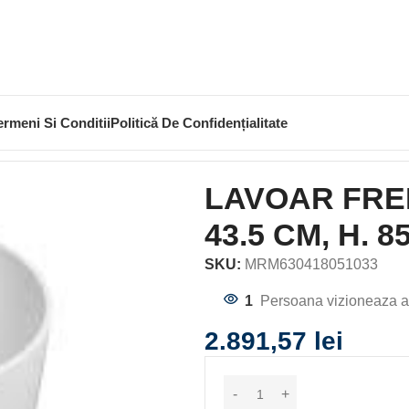
ermeni Si Conditii
Politică De Confidențialitate
ANDING DOHA DIAM. 43.5 CM, H. 85 CM, ALB MAT
LAVOAR FRE
43.5 CM, H. 
SKU:
MRM630418051033
1
Persoana vizioneaza a
2.891,57
lei