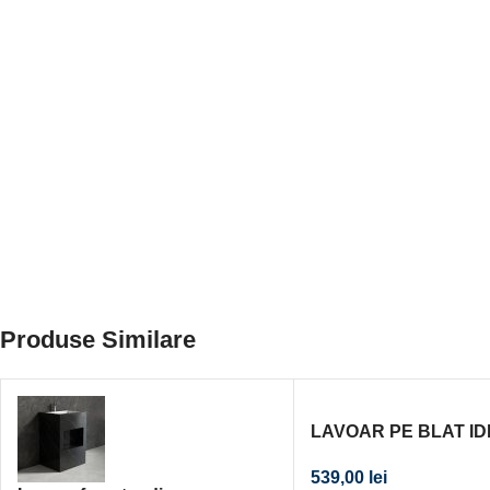
Produse Similare
LAVOAR PE BLAT I
STANDARD CONNEC
539,00
lei
40X40