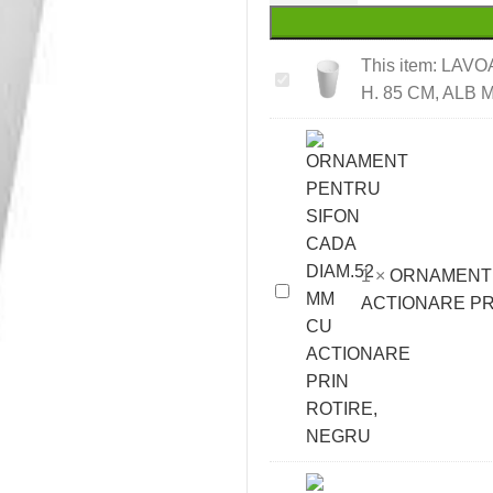
This item:
LAVOA
LAVOAR
H. 85 CM, ALB 
FREESTANDING
DOHA
DIAM.
43.5
CM,
H.
85
1
×
ORNAMENT 
ORNAMENT
CM,
ACTIONARE PR
PENTRU
ALB
SIFON
MAT
CADA
DIAM.52
MM
CU
ACTIONARE