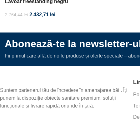
Lavoar freestanding negru
compozit ceramic 580x480x840
2.432,71
lei
2.764,44
lei
Abonează-te la newsletter-u
Fii primul care află de noile produse și oferte speciale – abo
Li
Suntem partenerul tău de încredere în amenajarea băii. Îți
Pol
punem la dispoziție obiecte sanitare premium, soluții
funcționale și livrare rapidă oriunde în țară.
Ter
De