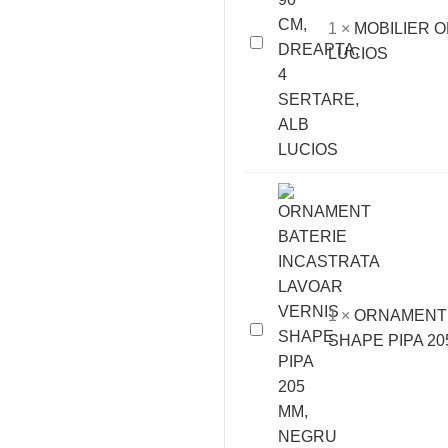
ALB
1
×
MOBILIER O
MOBILIER
MAT
LUCIOS
OPAL
90
CM,
DREAPTA,
4
SERTARE,
ALB
LUCIOS
1
×
ORNAMENT 
ORNAMENT
SHAPE PIPA 2
BATERIE
INCASTRATA
LAVOAR
VERNIS