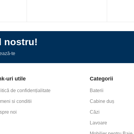
l nostru!
nează-te
nk-uri utile
Categorii
itică de confidențialitate
Baterii
meni si conditii
Cabine duș
spre noi
Căzi
Lavoare
This item:
LA
LAVOAR
DIAM. 43.5 C
Mobilier pentru Baie