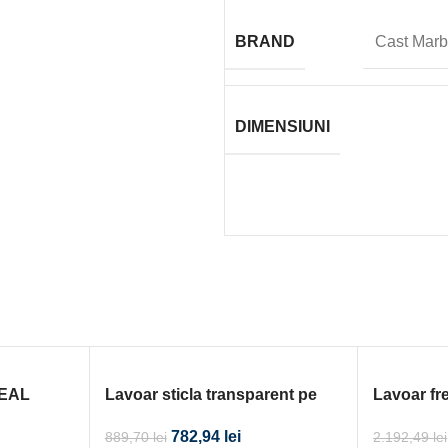
BRAND
Cast Marb
DIMENSIUNI
DEAL
Lavoar sticla transparent pe
Lavoar fr
T AIR
blat 40×40
450×450
782,94
lei
889,70
lei
2.192,49
lei