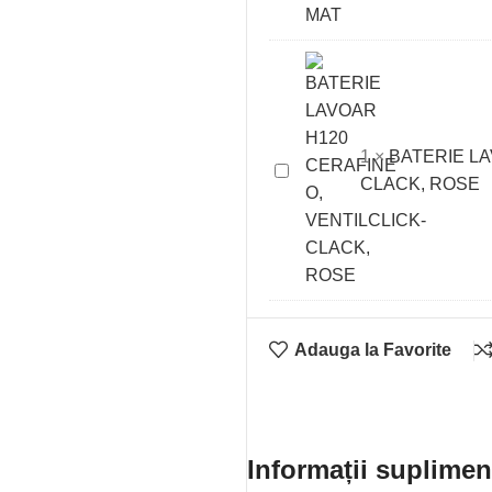
SHAPE
PIPA
205
MM,
NEGRU
MAT
1
×
BATERIE LA
BATERIE
CLACK, ROSE
LAVOAR
H120
CERAFINE
O,
VENTILCLICK-
CLACK,
Adauga la Favorite
ROSE
Informații suplimen