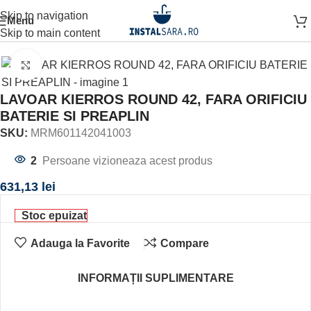
Skip to navigation
Menu
Prima pagină
OBIECTE SANITARE
LAVOAR
Skip to main content
Click to enlarge
LAVOAR KIERROS ROUND 42, FARA ORIFICIU
BATERIE SI PREAPLIN
SKU:
MRM601142041003
2
Persoane vizioneaza acest produs
631,13
lei
Stoc epuizat
Adauga la Favorite
Compare
INFORMAȚII SUPLIMENTARE