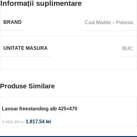
Informații suplimentare
BRAND
Cast Marble – Polonia
UNITATE MASURA
BUC
Produse Similare
Lavoar freestanding alb 425×470
1.817,54
lei
2.065,39
lei