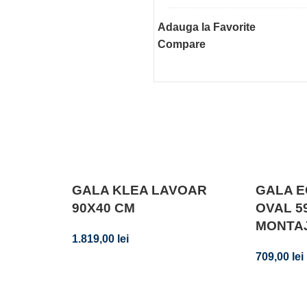
dezaburire,
Adauga la Favorite
control
Compare
touch
GALA KLEA LAVOAR
GALA E
90X40 CM
OVAL 5
MONTAJ
1.819,00
lei
709,00
lei