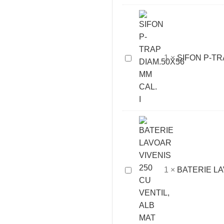
100
SIFON
1
×
SIFON P-TR
P-
TRAP
DIAM.50X56
MM
CAL.
I
BATERIE
1
×
BATERIE LA
LAVOAR
VIVENIS
250
CU