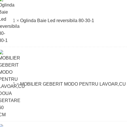
nda
1
×
Oglinda Baie Led reversibila 80-30-1
rsibila
ILIER
1
×
MOBILIER GEBERIT MODO PENTRU LAVOAR,CU
ERIT
DO
NTRU
OAR,CU
UA
TARE