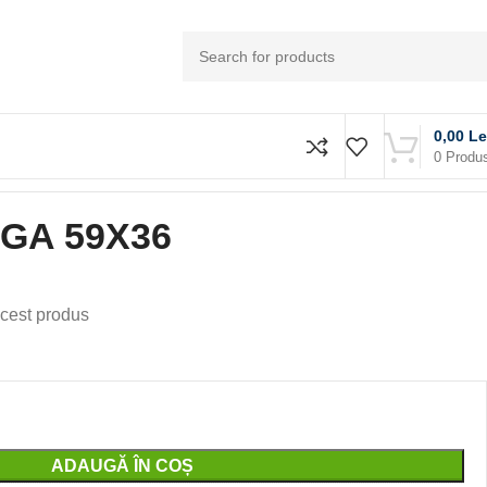
0,00
Le
0
Produ
GA 59X36
cest produs
ADAUGĂ ÎN COȘ