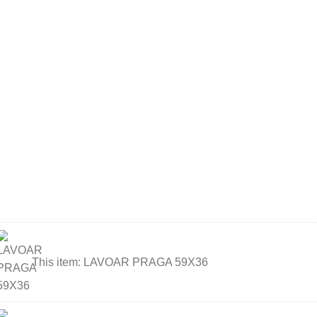
OAR
This item:
LAVOAR PRAGA 59X36
AGA
36