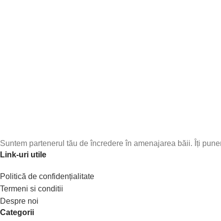
Abonează-te la newsletter-ul nostru!
Fii primul care află de noile produse și oferte speciale – abone
Suntem partenerul tău de încredere în amenajarea băii. Îți punem 
Link-uri utile
Politică de confidențialitate
Termeni si conditii
Despre noi
Categorii