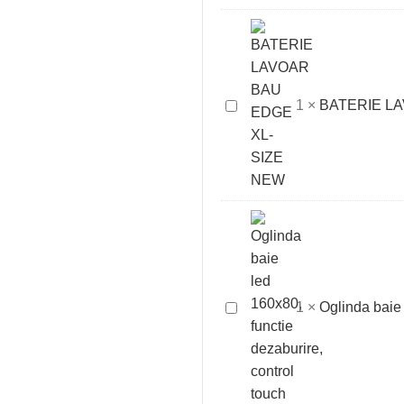
VENTIL,
ALB
MAT
BATERIE
1
×
BATERIE L
LAVOAR
BAU
EDGE
XL-
SIZE
NEW
Oglinda
1
×
Oglinda baie 
baie
led
160x80,
functie