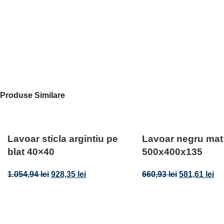
Produse Similare
Lavoar sticla argintiu pe
Lavoar negru mat
blat 40×40
500x400x135
1.054,94
lei
928,35
lei
660,93
lei
581,61
lei