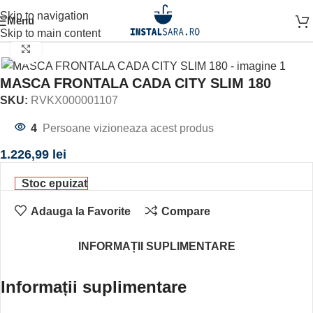
Skip to navigation
Menu
ină
OBIECTE SANITARE
CAZI SI PARAVANE
MASCA CADA
Skip to main content
Click to enlarge
MASCA FRONTALA CADA CITY SLIM 180
SKU:
RVKX000001107
4
Persoane vizioneaza acest produs
1.226,99
lei
Stoc epuizat
Adauga la Favorite
Compare
INFORMAȚII SUPLIMENTARE
Informații suplimentare