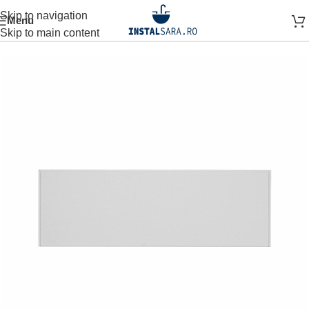
Skip to navigation
Menu
ină
OBIECTE SANITARE
CAZI SI PARAVANE
PANOU CADA
Skip to main content