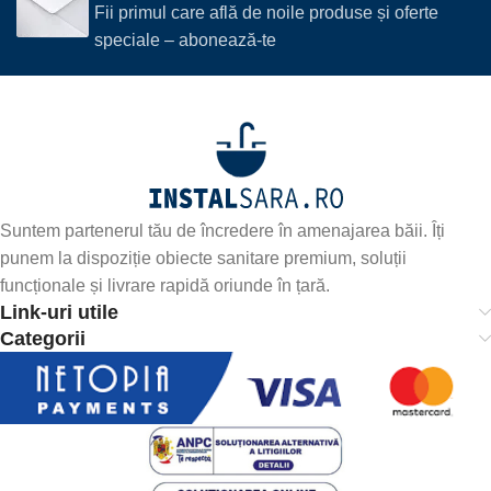
Fii primul care află de noile produse și oferte
speciale – abonează-te
Suntem partenerul tău de încredere în amenajarea băii. Îți
punem la dispoziție obiecte sanitare premium, soluții
funcționale și livrare rapidă oriunde în țară.
Link-uri utile
Categorii