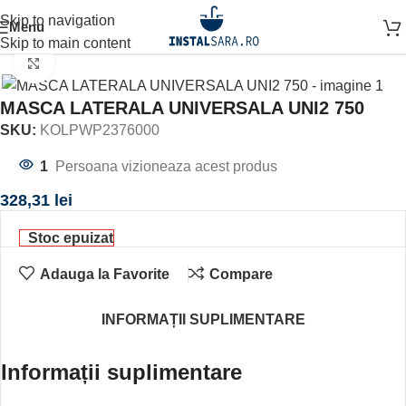
Skip to navigation
Menu
ină
OBIECTE SANITARE
CAZI SI PARAVANE
PANOU CADA
Skip to main content
Click to enlarge
MASCA LATERALA UNIVERSALA UNI2 750
SKU:
KOLPWP2376000
1
Persoana vizioneaza acest produs
328,31
lei
Stoc epuizat
Adauga la Favorite
Compare
INFORMAȚII SUPLIMENTARE
Informații suplimentare