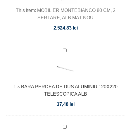
2
This item:
MOBILIER MONTEBIANCO 80 CM, 2
SERTARE,
SERTARE, ALB MAT NOU
ALB
MAT
2.524,83
lei
NOU
BARA
PERDEA
DE
DUS
ALUMINIU
1
×
BARA PERDEA DE DUS ALUMINIU 120X220
120X220
TELESCOPICA ALB
TELESCOPICA
ALB
37,48
lei
PERIE