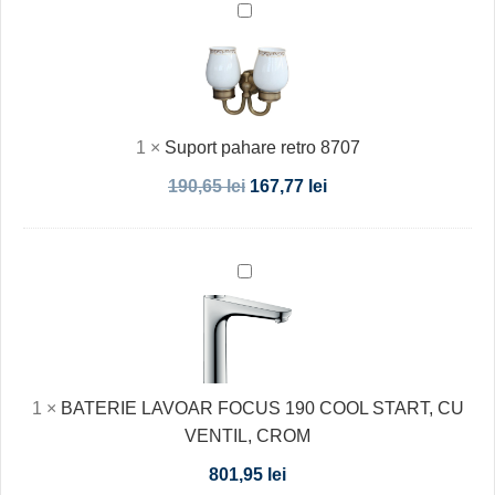
Suport
pahare
retro
8707
1
×
Suport pahare retro 8707
190,65
lei
167,77
lei
BATERIE
LAVOAR
FOCUS
190
COOL
1
×
BATERIE LAVOAR FOCUS 190 COOL START, CU
START,
VENTIL, CROM
CU
VENTIL,
801,95
lei
CROM