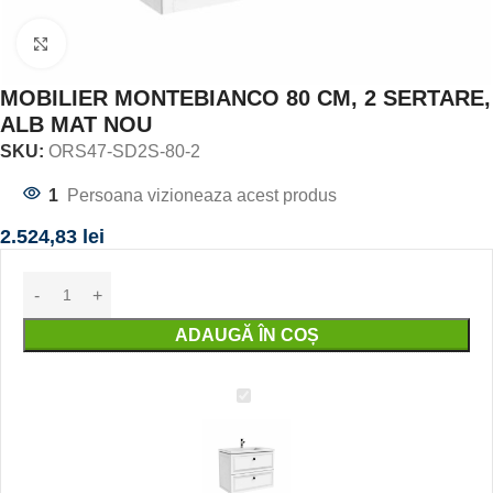
Click to enlarge
MOBILIER MONTEBIANCO 80 CM, 2 SERTARE,
ALB MAT NOU
SKU:
ORS47-SD2S-80-2
1
Persoana vizioneaza acest produs
2.524,83
lei
ADAUGĂ ÎN COȘ
MOBILIER
MONTEBIANCO
80
CM,