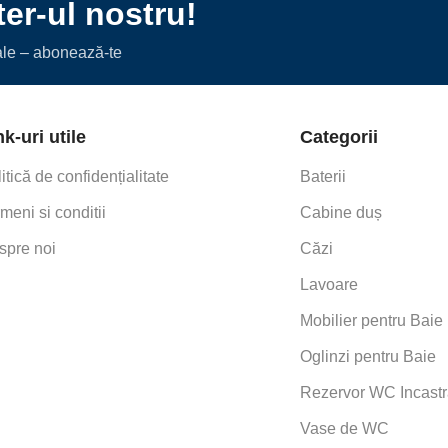
er-ul nostru!
iale – abonează-te
nk-uri utile
Categorii
itică de confidențialitate
Baterii
meni si conditii
Cabine duș
spre noi
Căzi
Lavoare
Mobilier pentru Baie
Oglinzi pentru Baie
Rezervor WC Incastr
Vase de WC