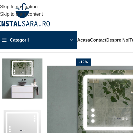
Skip to navigation
Skip to main content
Categorii
Acasa
Contact
Despre Noi
T
Prima pagină
MOBILIER BAIE
OGLINDA BAIE
Oglinda baie 80
-12%