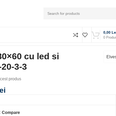
0,00
Le
0
Produ
80×60 cu led si
Elve
-20-3-3
cest produs
lei
Compare