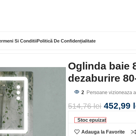
ermeni Si Conditii
Politică De Confidențialitate
×60 cu led si dezaburire 80-20-3-3
Oglinda baie 
dezaburire 80
2
Persoane vizioneaza a
452,99
514,76
lei
Stoc epuizat
Adauga la Favorite