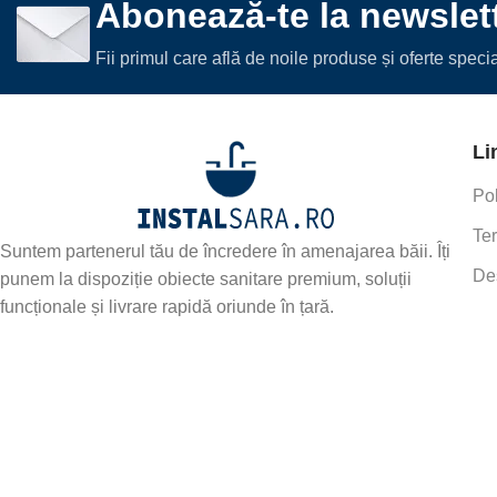
Abonează-te la newslett
Fii primul care află de noile produse și oferte spec
Li
Pol
Ter
Suntem partenerul tău de încredere în amenajarea băii. Îți
De
punem la dispoziție obiecte sanitare premium, soluții
funcționale și livrare rapidă oriunde în țară.