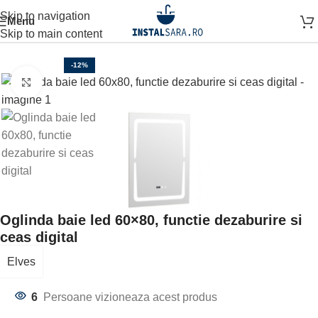
Skip to navigation
Menu
Prima pagină
MOBILIER BAIE
OGLINDA BAIE
Skip to main content
-12%
Click to enlarge
Oglinda baie led 60×80, functie dezaburire si
ceas digital
Elves
6
Persoane vizioneaza acest produs