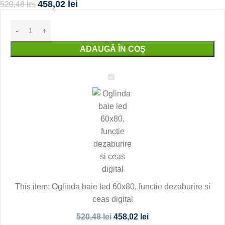
458,02
lei
520,48
lei
ADAUGĂ ÎN COȘ
Oglinda
baie
led
60x80,
functie
dezaburire
si
ceas
digital
This item:
Oglinda baie led 60x80, functie dezaburire si
ceas digital
520,48
lei
458,02
lei