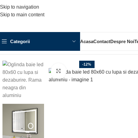
Skip to navigation
Skip to main content
Categorii
Acasa
Contact
Despre Noi
T
Prima pagină
MOBILIER BAIE
OGLINDA BAIE
Oglinda baie le
-12%
Click to enlarge