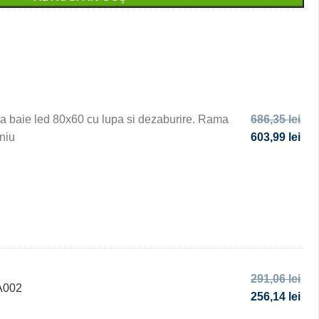
a baie led 80x60 cu lupa si dezaburire. Rama
686,35
lei
niu
603,99
lei
291,06
lei
A002
256,14
lei