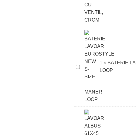
FOCUS
190
COOL
START,
CU
VENTIL,
CROM
1
×
BATERIE L
BATERIE
LOOP
LAVOAR
EUROSTYLE
NEW
S-
SIZE
,
MANER
LOOP