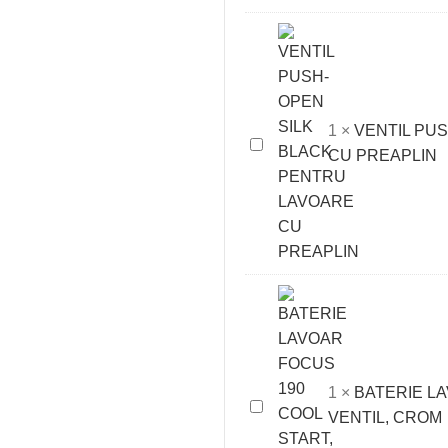
A002
aluminiu
1
×
VENTIL PU
VENTIL
CU PREAPLIN
PUSH-
OPEN
SILK
BLACK
PENTRU
LAVOARE
CU
PREAPLIN
1
×
BATERIE LA
BATERIE
VENTIL, CROM
LAVOAR