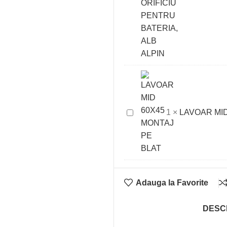
CM
ARHITECTURA,
CU
PREAPLIN
SI
ORIFICIU
PENTRU
BATERIA,
LAVOAR
1
×
LAVOAR MID
ALB
MID
ALPIN
60X45
MONTAJ
PE
BLAT
Adauga la Favorite
DESC