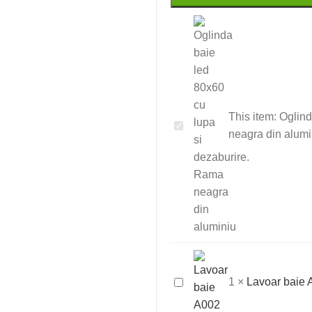
This item:
Oglind
Oglinda
neagra din alumi
baie
led
80x60
cu
lupa
si
dezaburire.
Rama
Lavoar
1
×
Lavoar baie 
neagra
baie
din