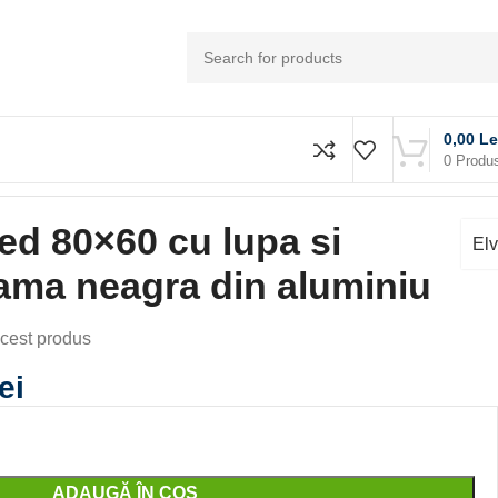
0,00
Le
0
Produ
led 80×60 cu lupa si
El
ama neagra din aluminiu
cest produs
lei
ADAUGĂ ÎN COȘ