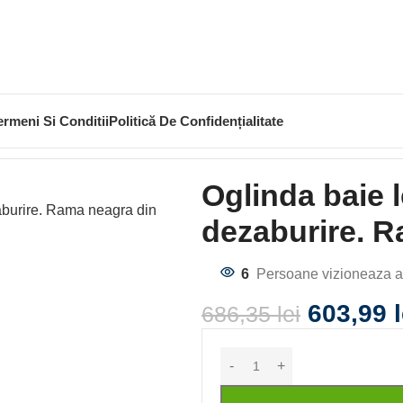
ermeni Si Conditii
Politică De Confidențialitate
d 80×60 cu lupa si dezaburire. Rama neagra din aluminiu
Oglinda baie 
dezaburire. R
6
Persoane vizioneaza a
603,99
686,35
lei