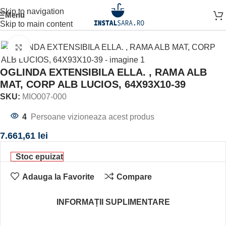
Skip to navigation
Menu
Prima pagină
MOBILIER BAIE
OGLINDA BAIE
Skip to main content
Click to enlarge
OGLINDA EXTENSIBILA ELLA. , RAMA ALB
MAT, CORP ALB LUCIOS, 64X93X10-39
SKU:
MIO007-000
4
Persoane vizioneaza acest produs
7.661,61
lei
Stoc epuizat
Adauga la Favorite
Compare
INFORMAȚII SUPLIMENTARE