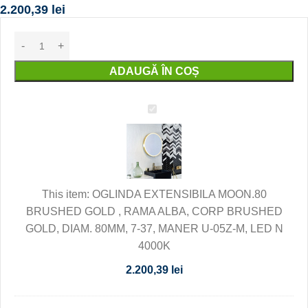
2.200,39
lei
ADAUGĂ ÎN COȘ
OGLINDA
EXTENSIBILA
MOON.80
BRUSHED
GOLD
,
This item:
OGLINDA EXTENSIBILA MOON.80
RAMA
BRUSHED GOLD , RAMA ALBA, CORP BRUSHED
ALBA,
GOLD, DIAM. 80MM, 7-37, MANER U-05Z-M, LED N
CORP
4000K
BRUSHED
2.200,39
lei
GOLD,
DIAM.