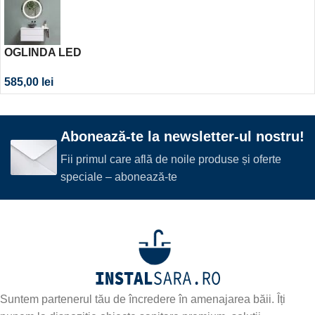
OGLINDA LED
585,00
lei
Abonează-te la newsletter-ul nostru!
Fii primul care află de noile produse și oferte
speciale – abonează-te
Suntem partenerul tău de încredere în amenajarea băii. Îți