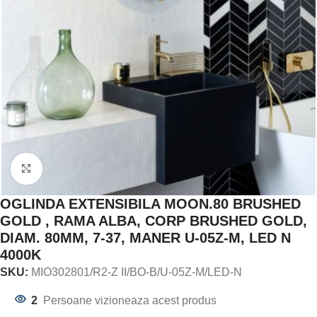
Click to enlarge
OGLINDA EXTENSIBILA MOON.80 BRUSHED
GOLD , RAMA ALBA, CORP BRUSHED GOLD,
DIAM. 80MM, 7-37, MANER U-05Z-M, LED N
4000K
SKU:
MIO302801/R2-Z II/BO-B/U-05Z-M/LED-N
2
Persoane vizioneaza acest produs