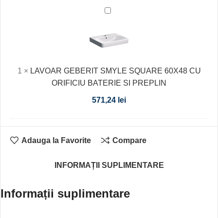
80MM,
LAVOAR
7-
GEBERIT
37,
SMYLE
MANER
SQUARE
U-
60X48
05Z-
1
×
LAVOAR GEBERIT SMYLE SQUARE 60X48 CU
CU
M,
ORIFICIU BATERIE SI PREPLIN
ORIFICIU
LED
BATERIE
571,24
lei
N
SI
4000K
PREPLIN
Adauga la Favorite
Compare
INFORMAȚII SUPLIMENTARE
Informații suplimentare