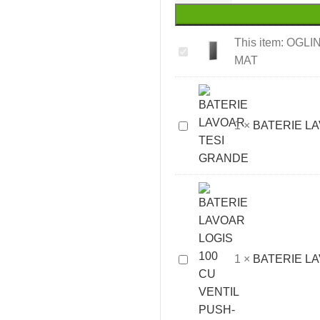
This item:
OGLI
OGLINDA
MAT
MONTEBIANCO
40X80,
CU
RAMA,
BATERIE
1
×
BATERIE L
ALB
LAVOAR
MAT
TESI
GRANDE
BATERIE
1
×
BATERIE LA
LAVOAR
LOGIS
100