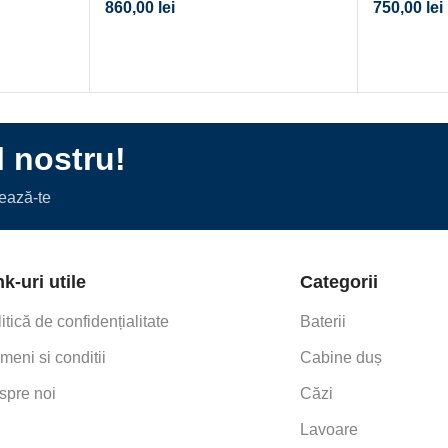
860,00
lei
750,00
lei
l nostru!
nează-te
nk-uri utile
Categorii
itică de confidențialitate
Baterii
meni si conditii
Cabine duș
spre noi
Căzi
Lavoare