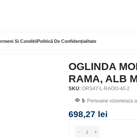
ermeni Si Conditii
Politică De Confidențialitate
TEBIANCO 40X80, CU RAMA, ALB MAT
OGLINDA MO
RAMA, ALB 
SKU:
ORS47-L-RAOO-40-2
5
Persoane vizioneaza a
698,27
lei