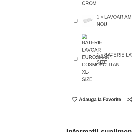
CU
VENTIL
1
×
LAVOAR AME
POP-
LAVOAR
NOU
UP,
AMELIA
CROM
90
CM,
MARMURA
1
×
BATERIE L
COMPOZITA,
BATERIE
SIZE
ALB
LAVOAR
NOU
EUROSMART
COSMOPOLITAN
XL-
SIZE
Adauga la Favorite
Informații suplimen