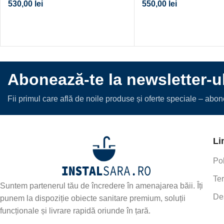
530,00
lei
550,00
lei
Abonează-te la newsletter-u
Fii primul care află de noile produse și oferte speciale – abo
Li
Pol
Ter
Suntem partenerul tău de încredere în amenajarea băii. Îți
De
punem la dispoziție obiecte sanitare premium, soluții
funcționale și livrare rapidă oriunde în țară.