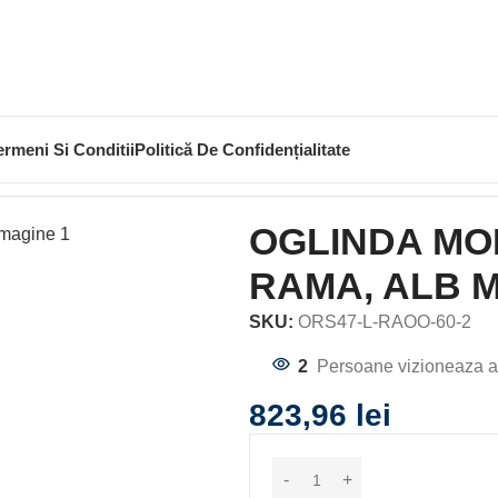
ermeni Si Conditii
Politică De Confidențialitate
TEBIANCO 60X80, CU RAMA, ALB MAT
OGLINDA MO
RAMA, ALB 
SKU:
ORS47-L-RAOO-60-2
2
Persoane vizioneaza a
823,96
lei