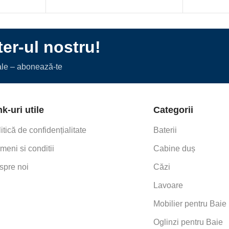
er-ul nostru!
iale – abonează-te
nk-uri utile
Categorii
itică de confidențialitate
Baterii
meni si conditii
Cabine duș
spre noi
Căzi
Lavoare
This item:
OGLIN
Mobilier pentru Baie
OGLINDA
RAMA, ALB MAT
MONTEBIANCO
Oglinzi pentru Baie