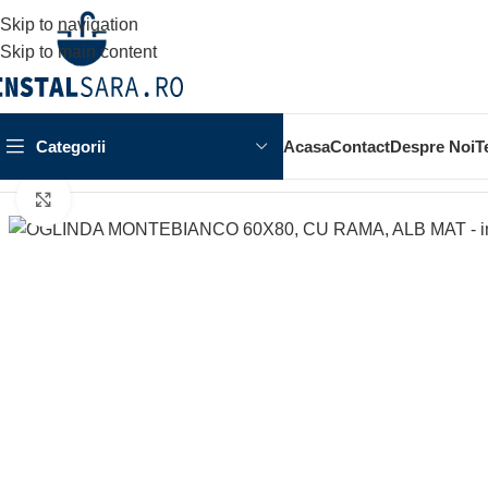
Skip to navigation
Skip to main content
Categorii
Acasa
Contact
Despre Noi
T
Prima pagină
MOBILIER BAIE
OGLINDA BAIE
OGLINDA MON
Click to enlarge