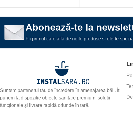
Abonează-te la newslett
Fii primul care află de noile produse și oferte spec
Li
Pol
Ter
Suntem partenerul tău de încredere în amenajarea băii. Îți
De
punem la dispoziție obiecte sanitare premium, soluții
funcționale și livrare rapidă oriunde în țară.