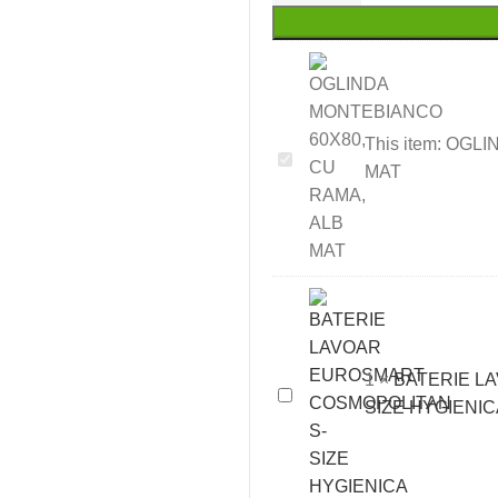
This item:
OGLI
OGLINDA
MAT
MONTEBIANCO
60X80,
CU
RAMA,
ALB
MAT
1
×
BATERIE L
BATERIE
SIZE HYGIENIC
LAVOAR
EUROSMART
COSMOPOLITAN