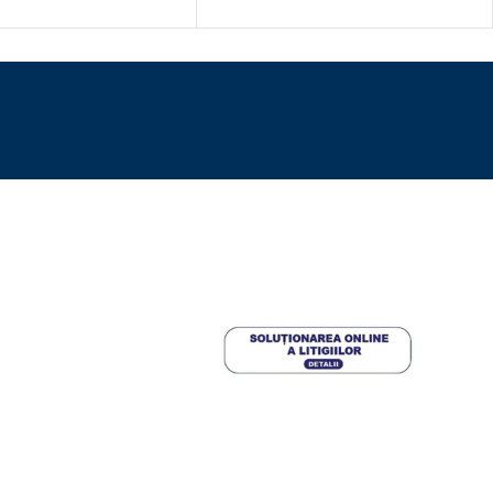
DA MONTEBIANCO 60X80, CU
823,96
lei