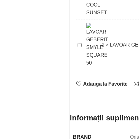
NEW
L-
SIZE
BRUSHED
COOL
SUNSET
LAVOAR
1
×
LAVOAR GE
GEBERIT
SMYLE
SQUARE
50
Adauga la Favorite
Informații suplimen
BRAND
Oris