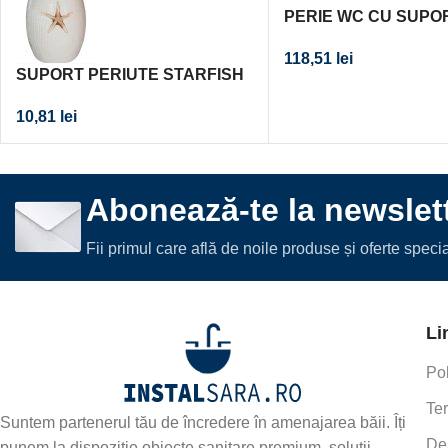
PERIE WC CU SUPO
118,51
lei
SUPORT PERIUTE STARFISH
10,81
lei
Abonează-te la newslett
Fii primul care află de noile produse și oferte spec
Li
Pol
Ter
Suntem partenerul tău de încredere în amenajarea băii. Îți
De
punem la dispoziție obiecte sanitare premium, soluții