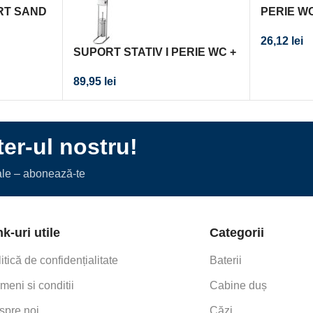
RT SAND
PERIE W
26,12
lei
SUPORT STATIV I PERIE WC +
HARTIE IGIENICA CROM
89,95
lei
er-ul nostru!
iale – abonează-te
nk-uri utile
Categorii
itică de confidențialitate
Baterii
meni si conditii
Cabine duș
spre noi
Căzi