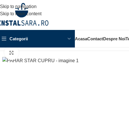
Skip to navigation
Skip to main content
Categorii
Acasa
Contact
Despre Noi
T
Prima pagină
ACCESORII BAIE
ACCESORIU STATIV
PAHAR
Click to enlarge