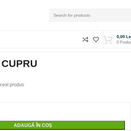
0,00
Le
0
Produ
 CUPRU
cest produs
ADAUGĂ ÎN COȘ