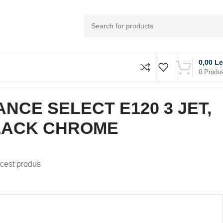
0,00
Le
0
Produ
ROME
NCE SELECT E120 3 JET,
LACK CHROME
cest produs