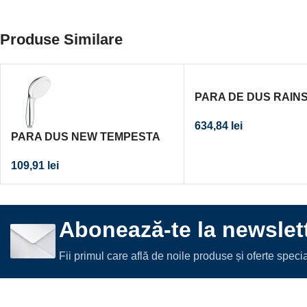
Produse Similare
PARA DE DUS RAI
SMARTACTIVE 130 ,
634,84
lei
BRUSHED HARD GR
PARA DUS NEW TEMPESTA
100 II
109,91
lei
Abonează-te la newslett
Fii primul care află de noile produse și oferte spec