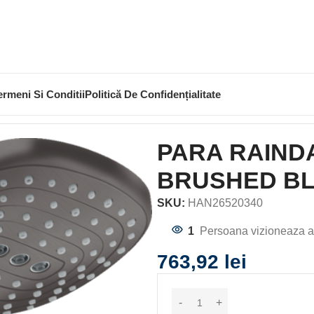
ermeni Si Conditii
Politică De Confidențialitate
 RAINDANCE SELECT E120 3 JET, BRUSHED BLACK CH
PARA RAINDA
BRUSHED B
SKU:
HAN26520340
1
Persoana vizioneaza a
763,92
lei