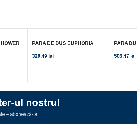
NSHOWER
PARA DE DUS EUPHORIA
PARA DU
COSMOPOLITAN STICK
SMARTAC
329,49
lei
506,47
lei
APHITE
NEGRU MAT
MAT
er-ul nostru!
iale – abonează-te