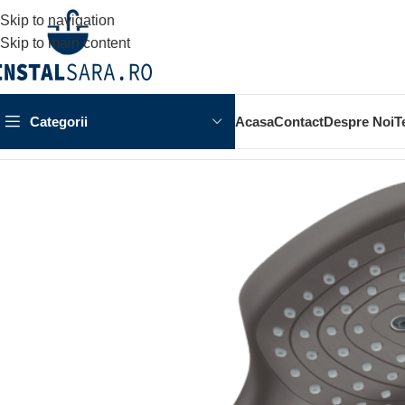
Skip to navigation
Skip to main content
Categorii
Acasa
Contact
Despre Noi
T
Prima pagină
SPATIUL DUSULUI
SET DUS
PARA DUS
PARA