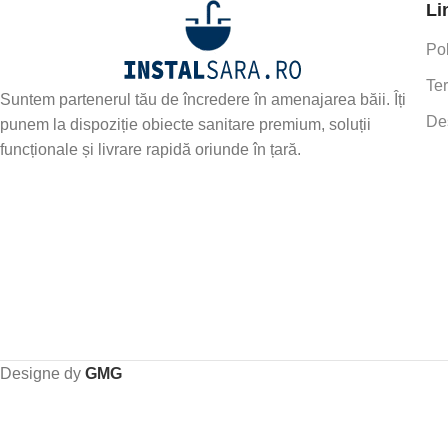
Li
Pol
Ter
Suntem partenerul tău de încredere în amenajarea băii. Îți
De
punem la dispoziție obiecte sanitare premium, soluții
funcționale și livrare rapidă oriunde în țară.
Designe dy
GMG