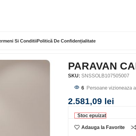
ermeni Si Conditii
Politică De Confidențialitate
AVAN CADA
PARAVAN CADA SOLINO 750
PARAVAN CA
SKU:
SNSSOLB107505007
6
Persoane vizioneaza a
2.581,09
lei
Stoc epuizat
Adauga la Favorite