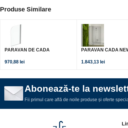
Produse Similare
PARAVAN DE CADA
PARAVAN CADA NE
ROTUNJIT 80X140 CM, PROFIL
120X150
970,88
lei
1.843,13
lei
ARGINTIU, GEAM
TRANSPARENT
Abonează-te la newslett
Fii primul care află de noile produse și oferte spec
Li