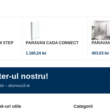
W STEP
PARAVAN CADA CONNECT
PARAVAN
80X140 RECTANGULAR,
PRO 810/
1.160,24
lei
403,03
lei
STICLA TRANSPARENTA 5MM
SECURIZATA, PROFIL CROM
er-ul nostru!
iale – abonează-te
nk-uri utile
Categorii