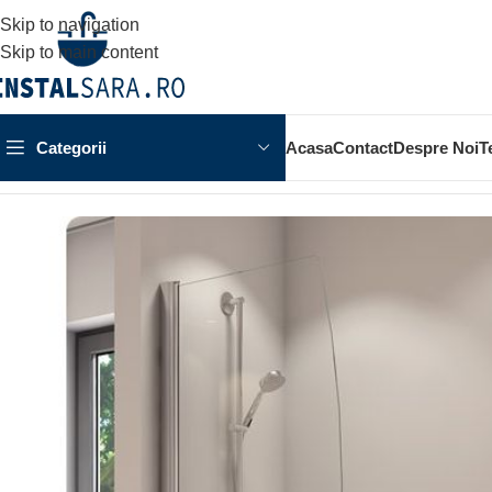
Skip to navigation
Skip to main content
Categorii
Acasa
Contact
Despre Noi
T
Prima pagină
OBIECTE SANITARE
CAZI SI PARAVANE
PAR