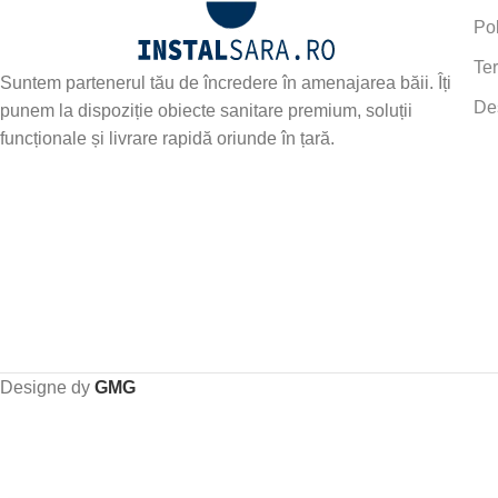
Pol
Ter
Suntem partenerul tău de încredere în amenajarea băii. Îți
De
punem la dispoziție obiecte sanitare premium, soluții
funcționale și livrare rapidă oriunde în țară.
Designe dy
GMG