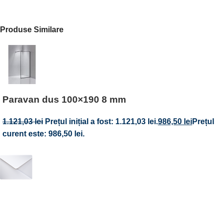
Produse Similare
Paravan dus 100×190 8 mm
1.121,03
lei
Prețul inițial a fost: 1.121,03 lei.
986,50
lei
Prețul
curent este: 986,50 lei.
Abonează-te la newsletter-ul nostru!
Fii primul care află de noile produse și oferte speciale –