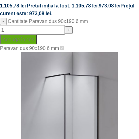
1.105,78
lei
Prețul inițial a fost: 1.105,78 lei.
973,08
lei
Prețul
curent este: 973,08 lei.
Cantitate Paravan dus 90x190 6 mm
Adaugă în coș
Paravan dus 90x190 6 mm