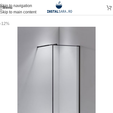
Skip to navigation
Menu
 pagină
SPATIUL DUSULUI
CABINA DE DUS
PARAVAN DUS
Skip to main content
-12%