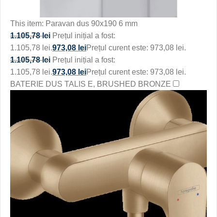
This item:
Paravan dus 90x190 6 mm
1.105,78
lei
Prețul inițial a fost:
1.105,78 lei.
973,08
lei
Prețul curent este: 973,08 lei.
1.105,78
lei
Prețul inițial a fost:
1.105,78 lei.
973,08
lei
Prețul curent este: 973,08 lei.
BATERIE DUS TALIS E, BRUSHED BRONZE