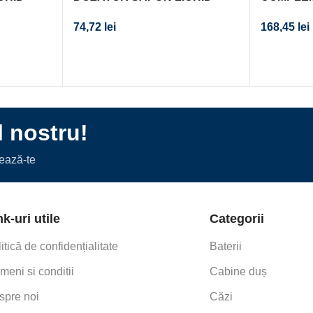
DUBLU BISK 2 X 400 ML ALB
SUPORT 
74,72
lei
168,45
lei
PERETE
l nostru!
nează-te
nk-uri utile
Categorii
itică de confidențialitate
Baterii
meni si conditii
Cabine duș
spre noi
Căzi