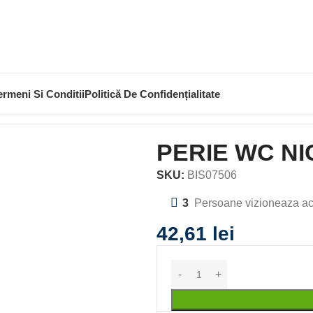
ermeni Si Conditii
Politică De Confidențialitate
ERIE WC NICEA ALB
PERIE WC NI
SKU:
BIS07506
3
Persoane vizioneaza ac
42,61
lei