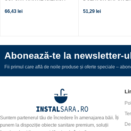
ONTARIO CU APARATOARE
BISK 400 ML ALB
66,43
lei
51,29
lei
CROM
Abonează-te la newsletter-u
Fii primul care află de noile produse și oferte speciale – abo
Li
Pol
Ter
Suntem partenerul tău de încredere în amenajarea băii. Îți
De
punem la dispoziție obiecte sanitare premium, soluții