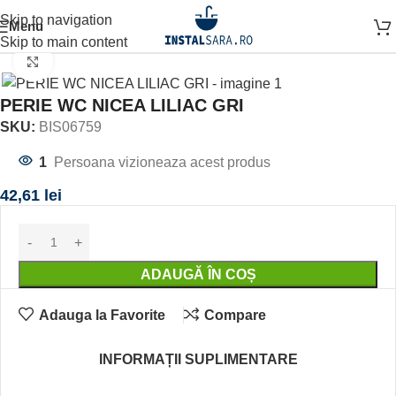
Skip to navigation
Menu
Prima pagină
ACCESORII BAIE
ACCESORIU STATIV
Skip to main content
Click to enlarge
PERIE WC NICEA LILIAC GRI
SKU:
BIS06759
1
Persoana vizioneaza acest produs
42,61
lei
ADAUGĂ ÎN COȘ
Adauga la Favorite
Compare
INFORMAȚII SUPLIMENTARE