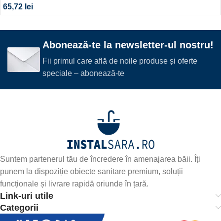
65,72
lei
Abonează-te la newsletter-ul nostru!
Fii primul care află de noile produse și oferte
speciale – abonează-te
Suntem partenerul tău de încredere în amenajarea băii. Îți
punem la dispoziție obiecte sanitare premium, soluții
funcționale și livrare rapidă oriunde în țară.
Link-uri utile
Categorii